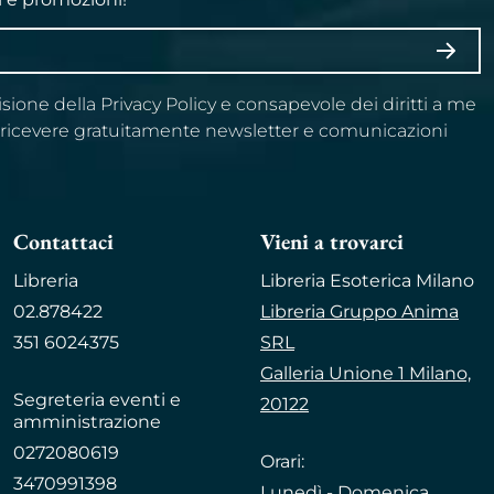
ISCRI
visione della Privacy Policy e consapevole dei diritti a me
a ricevere gratuitamente newsletter e comunicazioni
Contattaci
Vieni a trovarci
Libreria
Libreria Esoterica Milano
02.878422
Libreria Gruppo Anima
351 6024375
SRL
Galleria Unione 1 Milano,
Segreteria eventi e
20122
amministrazione
0272080619
Orari:
3470991398
Lunedì - Domenica