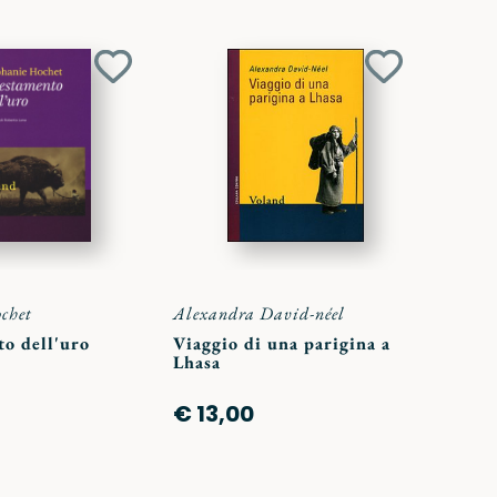
Aggiungi
Aggiungi
ai
ai
preferiti
preferiti
chet
Alexandra David-néel
to dell'uro
Viaggio di una parigina a
Lhasa
€ 13,00