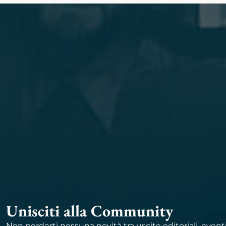
Unisciti alla Community
Non perderti nessuna novità tra uscite editoriali, event