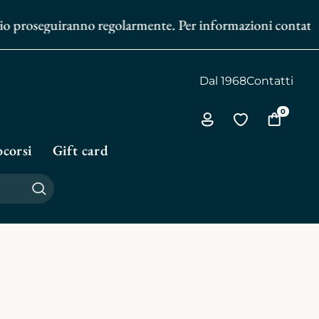
zio proseguiranno regolarmente. Per informazioni contattaci
Dal 1968
Contatti
0
Via
Vai
Vai
all'area
alla
al
corsi
Gift card
personale
biblioteca
carrello
personale
Cerca