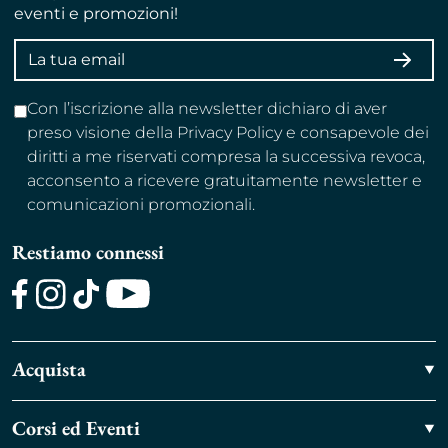
eventi e promozioni!
Indirizzo
ISCRI
email
Con l’iscrizione alla newsletter dichiaro di aver
preso visione della Privacy Policy e consapevole dei
diritti a me riservati compresa la successiva revoca,
acconsento a ricevere gratuitamente newsletter e
comunicazioni promozionali.
Restiamo connessi
Facebook
Instagram
TikTok
Youtube
Acquista
Corsi ed Eventi