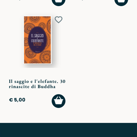
AL
AL
CARRELLO
CARR
Aggiungi
ai
preferiti
Il saggio e l'elefante. 30
rinascite di Buddha
AGGIUNGI
€ 5,00
AL
CARRELLO