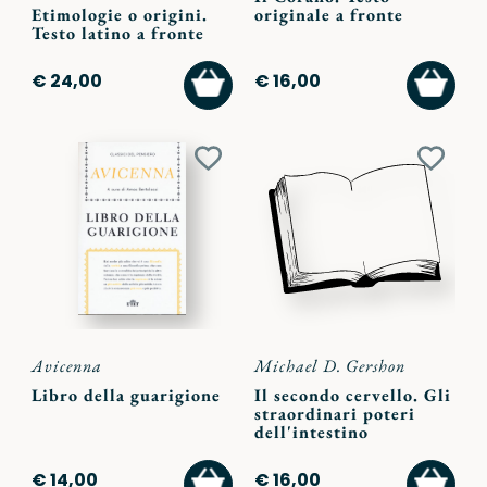
Etimologie o origini.
originale a fronte
Testo latino a fronte
AGGIUNGI
AGGI
€ 24,00
€ 16,00
AL
AL
CARRELLO
CARR
Aggiungi
Aggiu
ai
ai
preferiti
preferi
Avicenna
Michael D. Gershon
Libro della guarigione
Il secondo cervello. Gli
straordinari poteri
dell'intestino
AGGIUNGI
AGGI
€ 14,00
€ 16,00