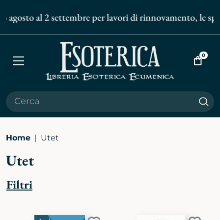
 agosto al 2 settembre per lavori di rinnovamento, le spedi
0
Apri
Vai
menù
al
carrell
Cer
Home
Utet
Utet
Filtri