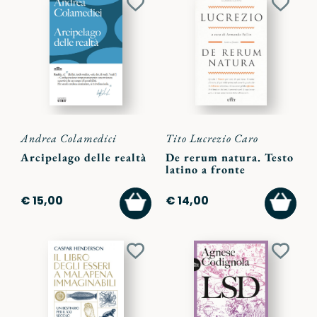
Aggiungi
Aggiu
ai
ai
preferiti
preferi
Andrea Colamedici
Tito Lucrezio Caro
Arcipelago delle realtà
De rerum natura. Testo
latino a fronte
AGGIUNGI
AGGI
€ 15,00
€ 14,00
AL
AL
CARRELLO
CARR
Aggiungi
Aggiu
ai
ai
preferiti
preferi