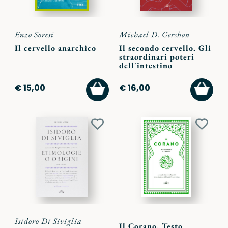
Enzo Soresi
Michael D. Gershon
Il cervello anarchico
Il secondo cervello. Gli
straordinari poteri
dell'intestino
AGGIUNGI
AGGI
€ 15,00
€ 16,00
AL
AL
CARRELLO
CARR
Aggiungi
Aggiu
ai
ai
preferiti
preferi
Isidoro Di Siviglia
Il Corano. Testo