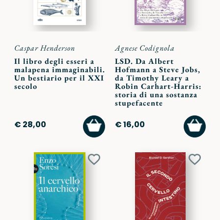
Caspar Henderson
Agnese Codignola
Il libro degli esseri a
LSD. Da Albert
malapena immaginabili.
Hofmann a Steve Jobs,
Un bestiario per il XXI
da Timothy Leary a
secolo
Robin Carhart-Harris:
storia di una sostanza
stupefacente
AGGIUNGI
AGGI
€ 28,00
€ 16,00
AL
AL
CARRELLO
CARR
Aggiungi
Aggiu
ai
ai
preferiti
preferi