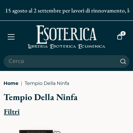
l 15 agosto al 2 settembre per lavori di rinnovamento, le s
0
Apri
Vai
menù
al
carrell
Cer
Home
Tempio Della Ninfa
Tempio Della Ninfa
Filtri