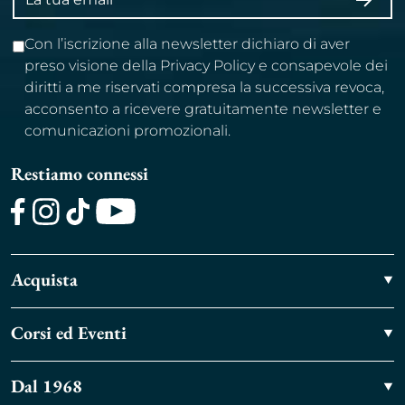
ISCRI
email
Con l’iscrizione alla newsletter dichiaro di aver
preso visione della Privacy Policy e consapevole dei
diritti a me riservati compresa la successiva revoca,
acconsento a ricevere gratuitamente newsletter e
comunicazioni promozionali.
Restiamo connessi
Facebook
Instagram
TikTok
Youtube
Acquista
Corsi ed Eventi
Dal 1968