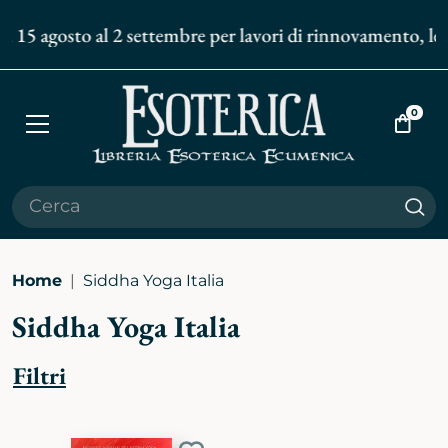
al 15 agosto al 2 settembre per lavori di rinnovamento, le s
0
Apri
Vai
menù
al
carrell
Cer
Home
Siddha Yoga Italia
Siddha Yoga Italia
Filtri