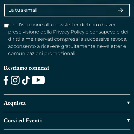
Indirizzo
ISCRI
email
Con l’iscrizione alla newsletter dichiaro di aver
preso visione della Privacy Policy e consapevole dei
diritti a me riservati compresa la successiva revoca,
acconsento a ricevere gratuitamente newsletter e
comunicazioni promozionali.
Restiamo connessi
Facebook
Instagram
TikTok
Youtube
Acquista
Corsi ed Eventi