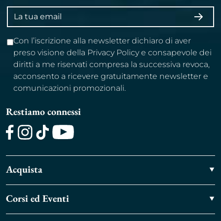
Indirizzo
ISCRI
email
Con l’iscrizione alla newsletter dichiaro di aver
preso visione della Privacy Policy e consapevole dei
diritti a me riservati compresa la successiva revoca,
acconsento a ricevere gratuitamente newsletter e
comunicazioni promozionali.
Restiamo connessi
Facebook
Instagram
TikTok
Youtube
Acquista
Corsi ed Eventi