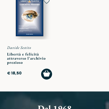
Aggiungi
ai
preferiti
Davide Sestito
Libertà e felicità
attraverso l'archivio
prezioso
AGGIUNGI
€ 18,50
AL
CARRELLO
Dal 1968