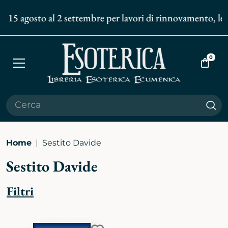
l 15 agosto al 2 settembre per lavori di rinnovamento, le s
0
Apri
Vai
menù
al
carrell
Cer
Home
Sestito Davide
Sestito Davide
Filtri