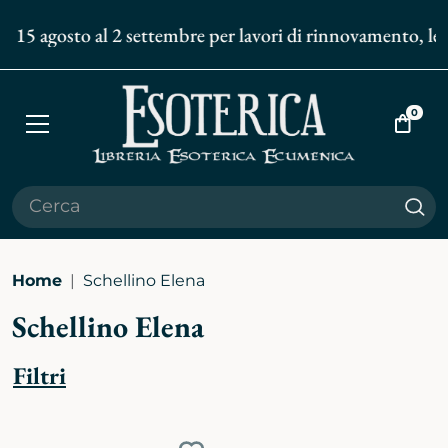
l 15 agosto al 2 settembre per lavori di rinnovamento, le s
0
Apri
Vai
menù
al
carrell
Cer
Home
Schellino Elena
Schellino Elena
Filtri