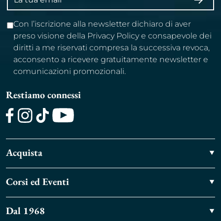
ISCRI
email
Con l’iscrizione alla newsletter dichiaro di aver
preso visione della Privacy Policy e consapevole dei
diritti a me riservati compresa la successiva revoca,
acconsento a ricevere gratuitamente newsletter e
comunicazioni promozionali.
Restiamo connessi
Facebook
Instagram
TikTok
Youtube
Acquista
Corsi ed Eventi
Dal 1968