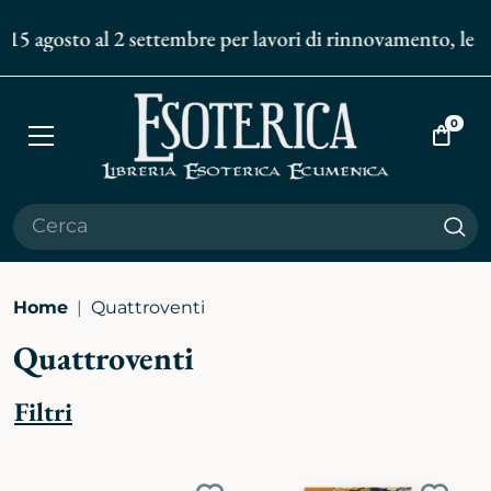
 15 agosto al 2 settembre per lavori di rinnovamento, le sp
0
Apri
Vai
menù
al
carrell
Cer
Home
Quattroventi
Quattroventi
Filtri