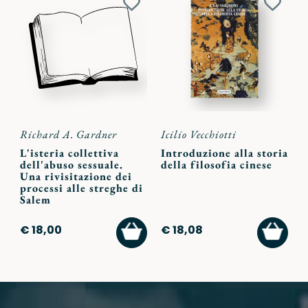
Aggiungi
Aggiu
ai
ai
preferiti
preferi
Richard A. Gardner
Icilio Vecchiotti
L'isteria collettiva
Introduzione alla storia
dell'abuso sessuale.
della filosofia cinese
Una rivisitazione dei
processi alle streghe di
Salem
AGGIUNGI
AGGI
€ 18,00
€ 18,08
AL
AL
CARRELLO
CARR