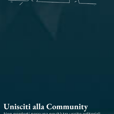
Unisciti alla Community
Non perderti nessuna novità tra uscite editoriali,