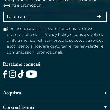
eventi e promozioni!
Indirizzo
ISCRI
email
Con l’iscrizione alla newsletter dichiaro di aver
preso visione della Privacy Policy e consapevole dei
diritti a me riservati compresa la successiva revoca,
acconsento a ricevere gratuitamente newsletter e
comunicazioni promozionali.
Restiamo connessi
Facebook
Instagram
TikTok
Youtube
Acquista
Corsi ed Eventi