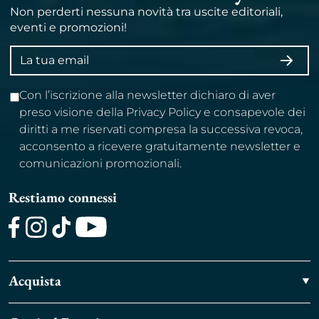
Non perderti nessuna novità tra uscite editoriali,
eventi e promozioni!
Indirizzo
ISCRI
email
Con l’iscrizione alla newsletter dichiaro di aver
preso visione della Privacy Policy e consapevole dei
diritti a me riservati compresa la successiva revoca,
acconsento a ricevere gratuitamente newsletter e
comunicazioni promozionali.
Restiamo connessi
Facebook
Instagram
TikTok
Youtube
Acquista