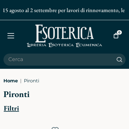
 15 agosto al 2 settembre per lavori di rinnovamento, le sp
0
Apri
Vai
menù
al
carrell
Cer
Home
Pironti
Pironti
Filtri