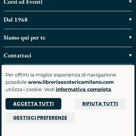
Corsi ed Eventi
Dal 1968
Siamo qui per te
Contattaci
Vieni a trovarci
Per offrirti la miglior esperienza di navigazione
possibile
www.libreriaesotericamilano.com
utilizza i cookie. Vedi
informativa completa
.
ACCETTA TUTTI
RIFIUTA TUTTI
P.IVA 07481590961
GESTISCI PREFERENZE
© 2026 Libreria Gruppo Anima srl
Powered by Nimaia