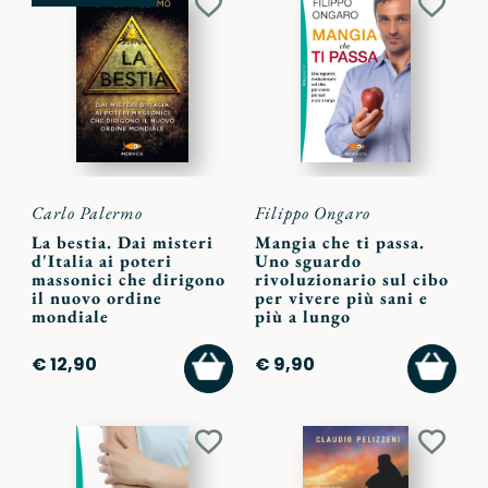
Aggiungi
Aggiu
ai
ai
preferiti
preferi
Carlo Palermo
Filippo Ongaro
La bestia. Dai misteri
Mangia che ti passa.
d'Italia ai poteri
Uno sguardo
massonici che dirigono
rivoluzionario sul cibo
il nuovo ordine
per vivere più sani e
mondiale
più a lungo
AGGIUNGI
AGGI
€ 12,90
€ 9,90
AL
AL
CARRELLO
CARR
Aggiungi
Aggiu
ai
ai