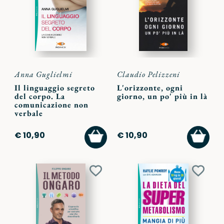
preferiti
preferi
Anna Guglielmi
Claudio Pelizzeni
Il linguaggio segreto
L'orizzonte, ogni
del corpo. La
giorno, un po' più in là
comunicazione non
verbale
AGGIUNGI
AGGI
€ 10,90
€ 10,90
AL
AL
CARRELLO
CARR
Aggiungi
Aggiu
ai
ai
preferiti
preferi