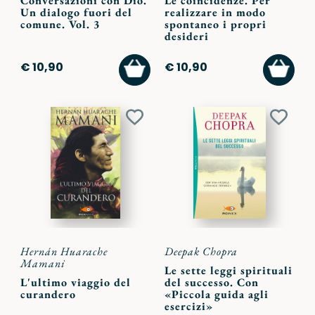
Conversazioni con Dio.
Le coincidenze. Per
Un dialogo fuori del
realizzare in modo
comune. Vol. 3
spontaneo i propri
desideri
AGGIUNGI
AGGI
€ 10,90
€ 10,90
AL
AL
CARRELLO
CARR
Aggiungi
Aggiu
ai
ai
preferiti
preferi
Hernán Huarache
Deepak Chopra
Mamani
Le sette leggi spirituali
L'ultimo viaggio del
del successo. Con
curandero
«Piccola guida agli
esercizi»