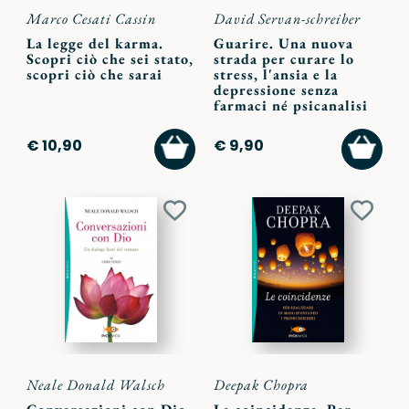
Marco Cesati Cassin
David Servan-schreiber
La legge del karma.
Guarire. Una nuova
Scopri ciò che sei stato,
strada per curare lo
scopri ciò che sarai
stress, l'ansia e la
depressione senza
farmaci né psicanalisi
AGGIUNGI
AGGI
€ 10,90
€ 9,90
AL
AL
CARRELLO
CARR
Aggiungi
Aggiu
ai
ai
preferiti
preferi
Neale Donald Walsch
Deepak Chopra