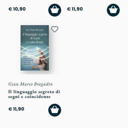
AGGIUNGI
AGGI
€ 10,90
€ 11,90
AL
AL
CARRELLO
CARR
Aggiungi
ai
preferiti
Gian Marco Bragadin
Il linguaggio segreto di
segni e coincidenze
AGGIUNGI
€ 11,90
AL
CARRELLO