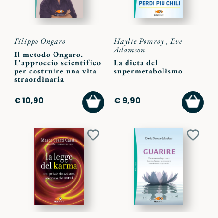
Filippo Ongaro
Haylie Pomroy
,
Eve
Adamson
Il metodo Ongaro.
L'approccio scientifico
La dieta del
per costruire una vita
supermetabolismo
straordinaria
AGGIUNGI
AGGI
€ 10,90
€ 9,90
AL
AL
CARRELLO
CARR
Aggiungi
Aggiu
ai
ai
preferiti
preferi