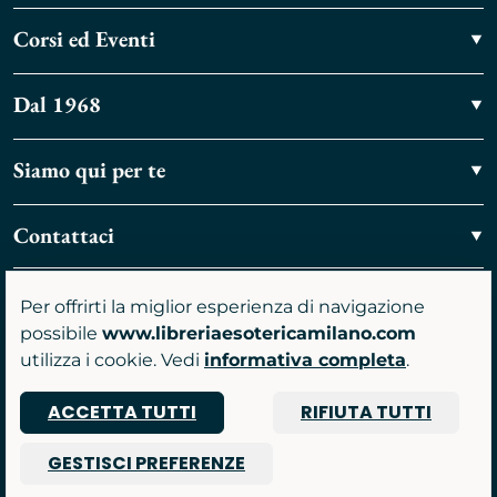
Corsi ed Eventi
Dal 1968
Siamo qui per te
Contattaci
Vieni a trovarci
Per offrirti la miglior esperienza di navigazione
possibile
www.libreriaesotericamilano.com
utilizza i cookie. Vedi
informativa completa
.
ACCETTA TUTTI
RIFIUTA TUTTI
P.IVA 07481590961
GESTISCI PREFERENZE
© 2026 Libreria Gruppo Anima srl