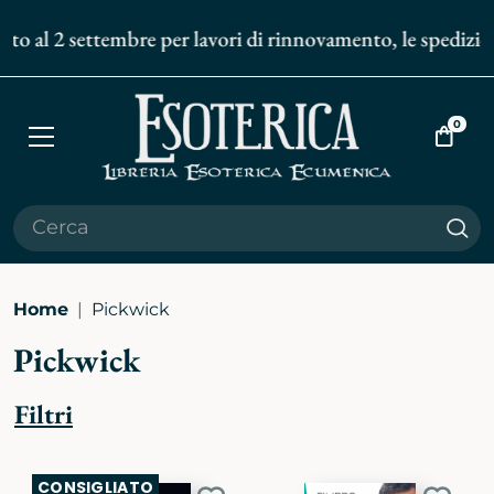
to al 2 settembre per lavori di rinnovamento, le spedizioni
0
Apri
Vai
menù
al
carrell
Cer
Home
Pickwick
Pickwick
Filtri
CONSIGLIATO