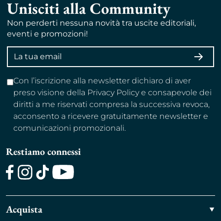
Unisciti alla Community
Non perderti nessuna novità tra uscite editoriali,
eventi e promozioni!
Indirizzo
ISCRI
email
Con l’iscrizione alla newsletter dichiaro di aver
preso visione della Privacy Policy e consapevole dei
diritti a me riservati compresa la successiva revoca,
acconsento a ricevere gratuitamente newsletter e
comunicazioni promozionali.
Restiamo connessi
Facebook
Instagram
TikTok
Youtube
Acquista