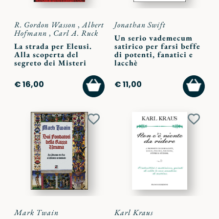
R. Gordon Wasson
,
Albert
Jonathan Swift
Hofmann
,
Carl A. Ruck
Un serio vademecum
La strada per Eleusi.
satirico per farsi beffe
Alla scoperta del
di potenti, fanatici e
segreto dei Misteri
lacchè
AGGIUNGI
AGGI
€ 16,00
€ 11,00
AL
AL
CARRELLO
CARR
Aggiungi
Aggiu
ai
ai
preferiti
preferi
Mark Twain
Karl Kraus