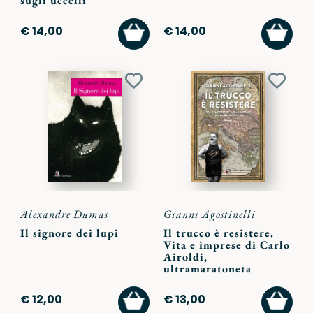
sugli uccelli
AGGIUNGI
AGGI
€ 14,00
€ 14,00
AL
AL
CARRELLO
CARR
Aggiungi
Aggiu
ai
ai
preferiti
preferi
Alexandre Dumas
Gianni Agostinelli
Il signore dei lupi
Il trucco è resistere.
Vita e imprese di Carlo
Airoldi,
ultramaratoneta
AGGIUNGI
AGGI
€ 12,00
€ 13,00
AL
AL