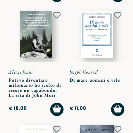
CARRELLO
CARR
Aggiungi
Aggiu
ai
ai
preferiti
preferi
Alexis Jenni
Joseph Conrad
Potevo diventare
Di mare uomini e vele
milionario ho scelto di
essere un vagabondo.
La vita di John Muir
AGGIUNGI
AGGI
€ 18,00
€ 11,00
AL
AL
CARRELLO
CARR
Aggiungi
Aggiu