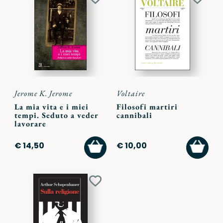
Aggiungi
Aggiu
ai
ai
preferiti
preferi
Jerome K. Jerome
Voltaire
La mia vita e i miei
Filosofi martiri
tempi. Seduto a veder
cannibali
lavorare
AGGIUNGI
AGGI
€ 14,50
€ 10,00
AL
AL
CARRELLO
CARR
Aggiungi
ai
preferiti