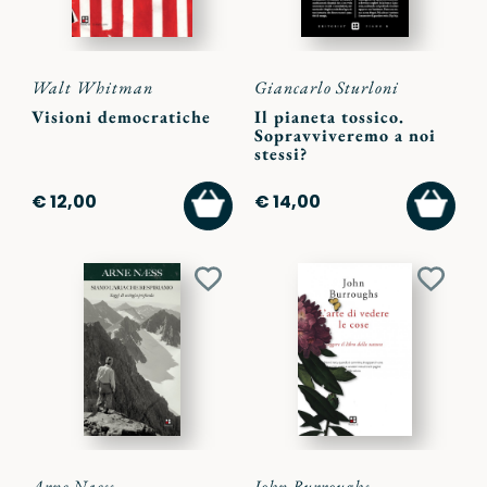
Walt Whitman
Giancarlo Sturloni
Visioni democratiche
Il pianeta tossico.
Sopravviveremo a noi
stessi?
AGGIUNGI
AGGI
€ 12,00
€ 14,00
AL
AL
CARRELLO
CARR
Aggiungi
Aggiu
ai
ai
preferiti
preferi
Arne Naess
John Burroughs