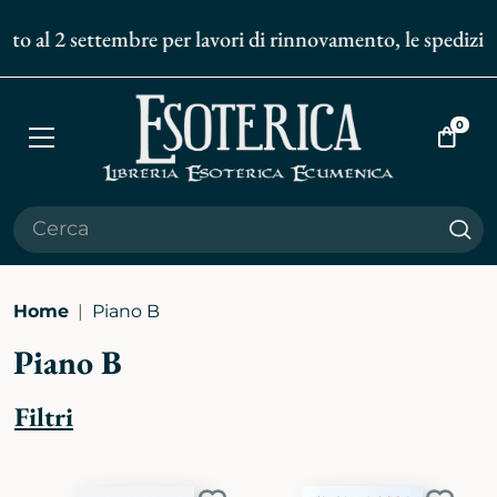
 al 2 settembre per lavori di rinnovamento, le spedizioni d
0
Apri
Vai
menù
al
carrell
Cer
Home
Piano B
Piano B
Filtri