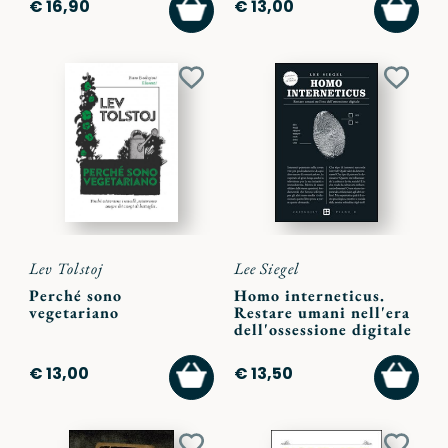
AGGIUNGI
AGGI
€ 16,90
€ 13,00
AL
AL
CARRELLO
CARR
Aggiungi
Aggiu
ai
ai
preferiti
preferi
Lev Tolstoj
Lee Siegel
Perché sono
Homo interneticus.
vegetariano
Restare umani nell'era
dell'ossessione digitale
AGGIUNGI
AGGI
€ 13,00
€ 13,50
AL
AL
CARRELLO
CARR