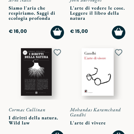
Siamo l'aria che
L'arte di vedere le cose.
respiriamo. Saggi di
Leggere il libro della
ecologia profonda
natura
AGGIUNGI
AGGI
€ 16,00
€ 15,00
AL
AL
CARRELLO
CARR
Aggiungi
Aggiu
ai
ai
preferiti
preferi
Cormac Cullinan
Mohandas Karamchand
Gandhi
I diritti della natura.
Wild law
L'arte di vivere