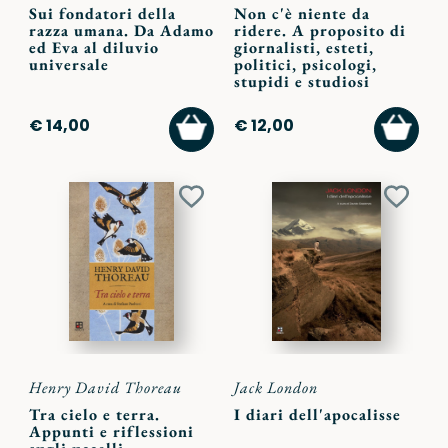
Sui fondatori della
Non c'è niente da
razza umana. Da Adamo
ridere. A proposito di
ed Eva al diluvio
giornalisti, esteti,
universale
politici, psicologi,
stupidi e studiosi
AGGIUNGI
AGGI
€ 14,00
€ 12,00
AL
AL
CARRELLO
CARR
Aggiungi
Aggiu
ai
ai
preferiti
preferi
Henry David Thoreau
Jack London
Tra cielo e terra.
I diari dell'apocalisse
Appunti e riflessioni