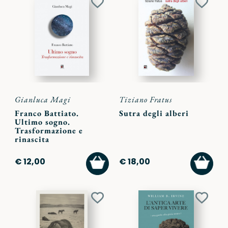
Aggiungi
Aggiu
ai
ai
preferiti
preferi
Gianluca Magi
Tiziano Fratus
Franco Battiato.
Sutra degli alberi
Ultimo sogno.
Trasformazione e
rinascita
AGGIUNGI
AGGI
€ 12,00
€ 18,00
AL
AL
CARRELLO
CARR
Aggiungi
Aggiu
ai
ai
preferiti
preferi