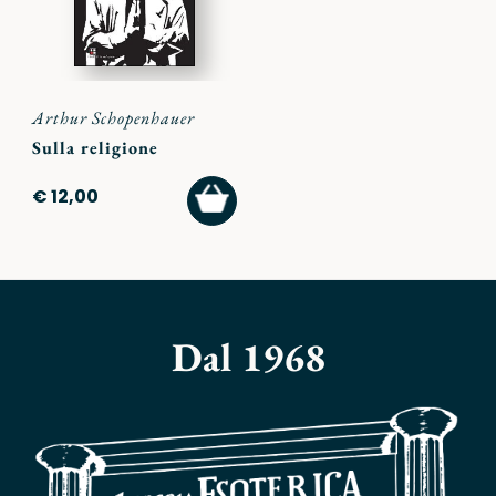
Arthur Schopenhauer
Sulla religione
AGGIUNGI
€ 12,00
AL
CARRELLO
Dal 1968