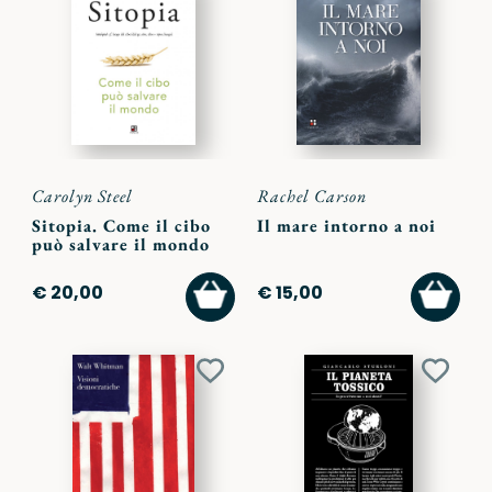
ai
ai
preferiti
preferi
Carolyn Steel
Rachel Carson
Sitopia. Come il cibo
Il mare intorno a noi
può salvare il mondo
AGGIUNGI
AGGI
€ 20,00
€ 15,00
AL
AL
CARRELLO
CARR
Aggiungi
Aggiu
ai
ai
preferiti
preferi