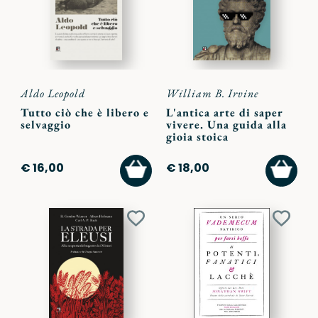
Aldo Leopold
William B. Irvine
Tutto ciò che è libero e
L'antica arte di saper
selvaggio
vivere. Una guida alla
gioia stoica
AGGIUNGI
AGGI
€ 16,00
€ 18,00
AL
AL
CARRELLO
CARR
Aggiungi
Aggiu
ai
ai
preferiti
preferi