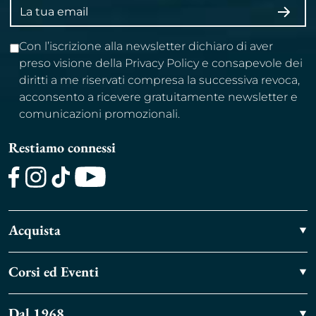
Indirizzo
ISCRI
email
Con l’iscrizione alla newsletter dichiaro di aver
preso visione della Privacy Policy e consapevole dei
diritti a me riservati compresa la successiva revoca,
acconsento a ricevere gratuitamente newsletter e
comunicazioni promozionali.
Restiamo connessi
Facebook
Instagram
TikTok
Youtube
Acquista
Corsi ed Eventi
Dal 1968