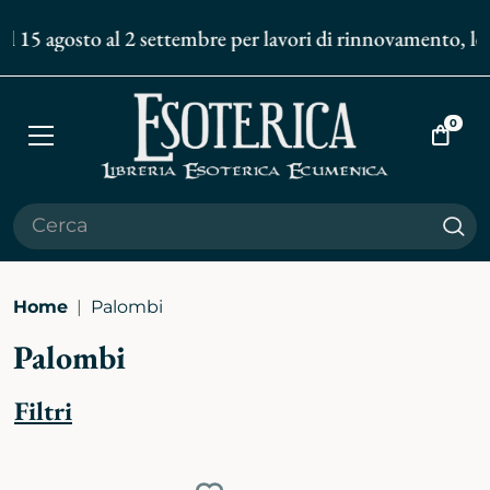
l 15 agosto al 2 settembre per lavori di rinnovamento, le s
0
Apri
Vai
menù
al
carrell
Cer
Home
Palombi
Palombi
Filtri