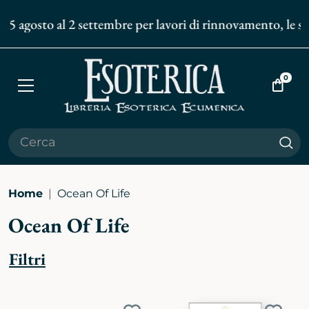
15 agosto al 2 settembre per lavori di rinnovamento, le spe
0
Apri
Vai
menù
al
carrell
Cer
Home
Ocean Of Life
Ocean Of Life
Filtri