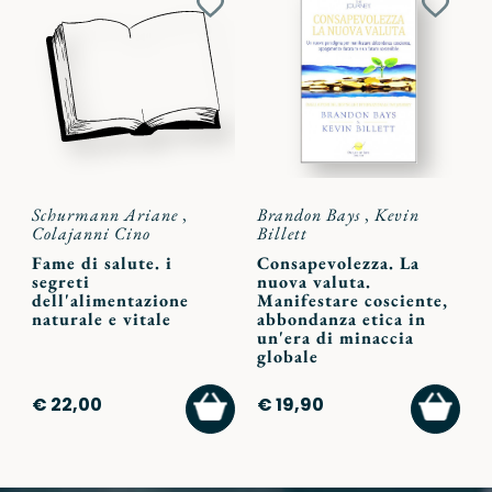
Aggiungi
Aggiu
ai
ai
preferiti
preferi
Schurmann Ariane
,
Brandon Bays
,
Kevin
Colajanni Cino
Billett
Fame di salute. i
Consapevolezza. La
segreti
nuova valuta.
dell'alimentazione
Manifestare cosciente,
naturale e vitale
abbondanza etica in
un'era di minaccia
globale
AGGIUNGI
AGGI
€ 22,00
€ 19,90
AL
AL
CARRELLO
CARR