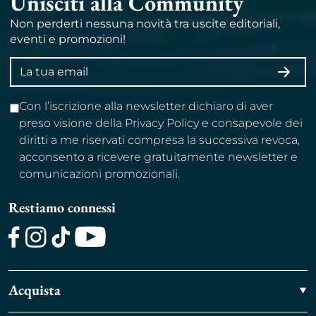
Unisciti alla Community
Non perderti nessuna novità tra uscite editoriali,
eventi e promozioni!
Indirizzo
ISCRI
email
Con l’iscrizione alla newsletter dichiaro di aver
preso visione della Privacy Policy e consapevole dei
diritti a me riservati compresa la successiva revoca,
acconsento a ricevere gratuitamente newsletter e
comunicazioni promozionali.
Restiamo connessi
Facebook
Instagram
TikTok
Youtube
Acquista