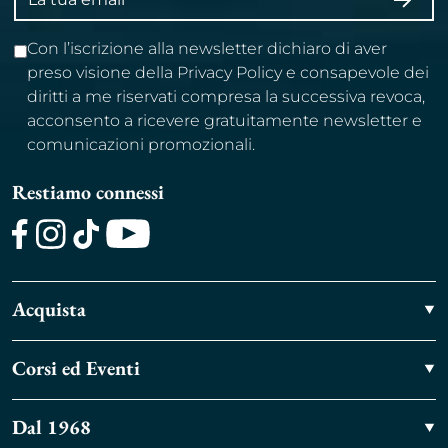
ISCRI
email
Con l’iscrizione alla newsletter dichiaro di aver
preso visione della Privacy Policy e consapevole dei
diritti a me riservati compresa la successiva revoca,
acconsento a ricevere gratuitamente newsletter e
comunicazioni promozionali.
Restiamo connessi
Facebook
Instagram
TikTok
Youtube
Acquista
Corsi ed Eventi
Dal 1968