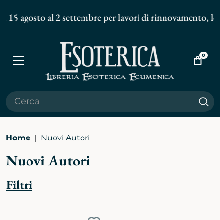
l 15 agosto al 2 settembre per lavori di rinnovamento, le s
0
Apri
Vai
menù
al
carrell
Cer
Home
Nuovi Autori
Nuovi Autori
Filtri