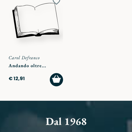
Aggiungi
ai
preferiti
Carol Defranco
Andando oltre...
AGGIUNGI
€ 12,91
AL
CARRELLO
Dal 1968