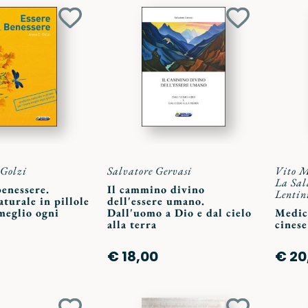
Aggiungi
Aggiungi
ai
ai
preferiti
preferiti
Golzi
Salvatore Gervasi
Vito 
La Sal
benessere.
Il cammino divino
Lentin
turale in pillole
dell'essere umano.
meglio ogni
Dall'uomo a Dio e dal cielo
Medic
alla terra
cinese
€ 18,00
€ 20