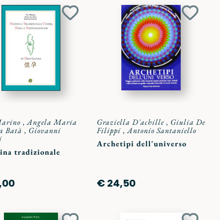
Aggiungi
Aggiun
ai
ai
preferiti
preferit
Marino
,
Angela Maria
Graziella D'achille
,
Giulia De
a Batà
,
Giovanni
Filippi
,
Antonio Santaniello
i
Archetipi dell'universo
ina tradizionale
,00
€ 24,50