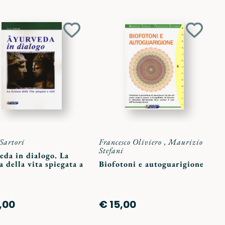
Aggiungi
Aggiun
ai
ai
preferiti
preferit
Sartori
Francesco Oliviero
,
Maurizio
Stefani
eda in dialogo. La
a della vita spiegata a
Biofotoni e autoguarigione
,00
€ 15,00