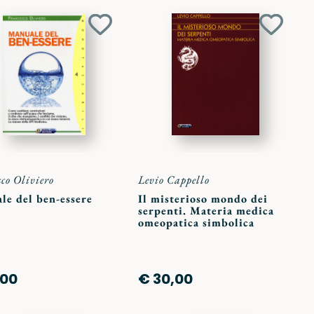
Aggiungi
Aggiun
ai
ai
preferiti
preferit
sco Oliviero
Levio Cappello
le del ben-essere
Il misterioso mondo dei
serpenti. Materia medica
omeopatica simbolica
,00
€ 30,00