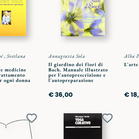
preferiti
preferiti
bé
,
Svetlana
Annagrazia Sola
Alba 
Il giardino dei fiori di
L'arte
e medicine
Bach. Manuale illustrato
trattamento
per l'autoprescrizione e
er ogni donna
l'autopreparazione
€ 36,00
€ 18
Aggiungi
Aggiungi
ai
ai
preferiti
preferiti