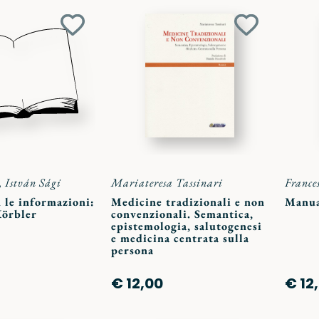
Aggiungi
Aggiungi
ai
ai
preferiti
preferiti
,
István Sági
Mariateresa Tassinari
France
 le informazioni:
Medicine tradizionali e non
Manua
Körbler
convenzionali. Semantica,
epistemologia, salutogenesi
e medicina centrata sulla
persona
€ 12,00
€ 12