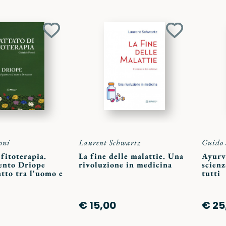
Aggiungi
Aggiungi
ai
ai
preferiti
preferiti
oni
Laurent Schwartz
Guido 
 fitoterapia.
La fine delle malattie. Una
Ayurv
ento Driope
rivoluzione in medicina
scienz
atto tra l'uomo e
tutti
€ 15,00
€ 25