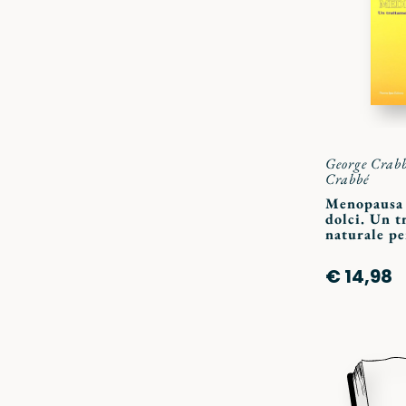
George Crab
Crabbé
Menopausa 
dolci. Un 
naturale p
€ 14,98