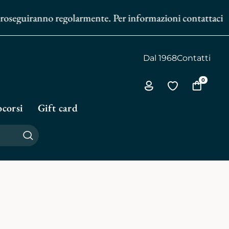
oseguiranno regolarmente. Per informazioni contattaci al
351
Dal 1968
Contatti
0
Via
Vai
Vai
all'area
alla
al
corsi
Gift card
personale
biblioteca
carrello
personale
Cerca