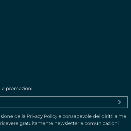
i e promozioni!
ISCRI
visione della Privacy Policy e consapevole dei diritti a me
a ricevere gratuitamente newsletter e comunicazioni