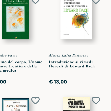
Aggiungi
Aggiun
ai
ai
preferiti
preferit
ndro Pumo
Maria Luisa Pastorino
tino del corpo. L'uomo
Introduzione ai rimedi
uove frontiere della
floreali di Edward Bach
za medica
,00
€ 13,00
Aggiungi
Aggiun
ai
ai