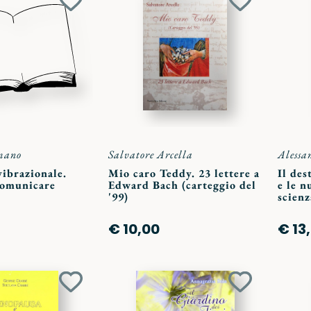
Aggiungi
Aggiungi
ai
ai
preferiti
preferiti
mano
Salvatore Arcella
Alessa
vibrazionale.
Mio caro Teddy. 23 lettere a
Il des
comunicare
Edward Bach (carteggio del
e le n
'99)
scien
€ 10,00
€ 13
Aggiungi
Aggiungi
ai
ai