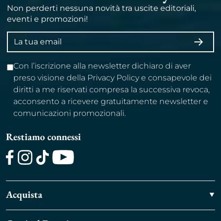
Non perderti nessuna novità tra uscite editoriali,
eventi e promozioni!
Indirizzo
ISCRI
email
Con l’iscrizione alla newsletter dichiaro di aver
preso visione della Privacy Policy e consapevole dei
diritti a me riservati compresa la successiva revoca,
acconsento a ricevere gratuitamente newsletter e
comunicazioni promozionali.
Restiamo connessi
Facebook
Instagram
TikTok
Youtube
Acquista