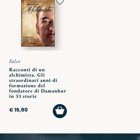
Aggiungi
ai
preferiti
Falco
Racconti di un
alchimista. Gli
straordinari anni di
formazione del
fondatore di Damanhur
in 33 storie
AGGIUNGI
€ 15,90
AL
CARRELLO