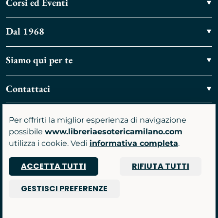
Corsi ed Eventi
Dal 1968
Siamo qui per te
Contattaci
Vieni a trovarci
Per offrirti la miglior esperienza di navigazione
possibile
www.libreriaesotericamilano.com
utilizza i cookie. Vedi
informativa completa
.
ACCETTA TUTTI
RIFIUTA TUTTI
P.IVA 07481590961
GESTISCI PREFERENZE
© 2026 Libreria Gruppo Anima srl
Powered by Nimaia