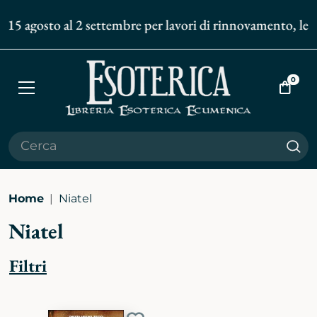
 15 agosto al 2 settembre per lavori di rinnovamento, le sp
0
Apri
Vai
menù
al
carrell
Cer
Home
Niatel
Niatel
Filtri