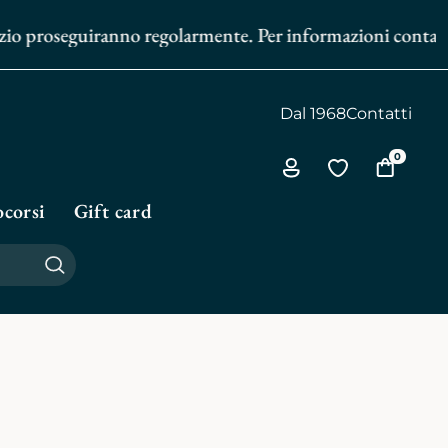
ozio proseguiranno regolarmente. Per informazioni contattac
Dal 1968
Contatti
0
Via
Vai
Vai
all'area
alla
al
corsi
Gift card
personale
biblioteca
carrello
personale
Cerca