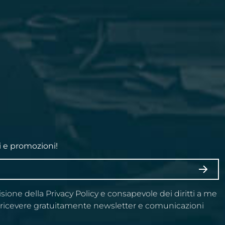
i e promozioni!
ISCRI
visione della Privacy Policy e consapevole dei diritti a me
a ricevere gratuitamente newsletter e comunicazioni