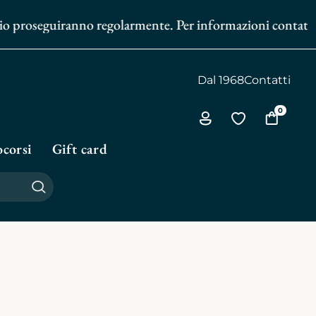
zio proseguiranno regolarmente. Per informazioni contattaci
Dal 1968
Contatti
0
Via
Vai
Vai
all'area
alla
al
corsi
Gift card
personale
biblioteca
carrello
personale
Cerca