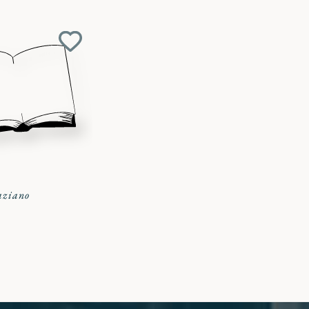
Aggiungi
ai
preferiti
aziano