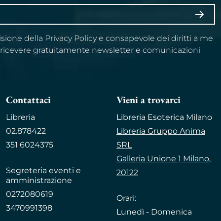
ISCRI
visione della Privacy Policy e consapevole dei diritti a me
a ricevere gratuitamente newsletter e comunicazioni
Contattaci
Vieni a trovarci
Libreria
Libreria Esoterica Milano
02.878422
Libreria Gruppo Anima
351 6024375
SRL
Galleria Unione 1 Milano,
Segreteria eventi e
20122
amministrazione
0272080619
Orari:
3470991398
Lunedì - Domenica