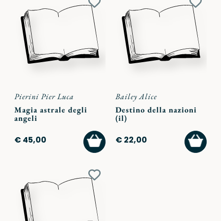
Aggiungi
Aggiu
ai
ai
preferiti
preferi
Pierini Pier Luca
Bailey Alice
Magia astrale degli
Destino della nazioni
angeli
(il)
AGGIUNGI
AGGI
€ 45,00
€ 22,00
AL
AL
CARRELLO
CARR
Aggiungi
ai
preferiti