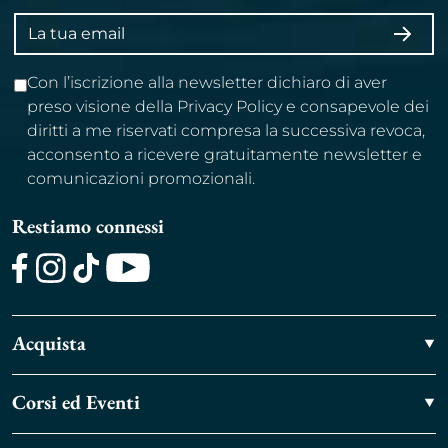
Indirizzo
ISCRI
email
Con l’iscrizione alla newsletter dichiaro di aver
preso visione della Privacy Policy e consapevole dei
diritti a me riservati compresa la successiva revoca,
acconsento a ricevere gratuitamente newsletter e
comunicazioni promozionali.
Restiamo connessi
Facebook
Instagram
TikTok
Youtube
Acquista
Corsi ed Eventi