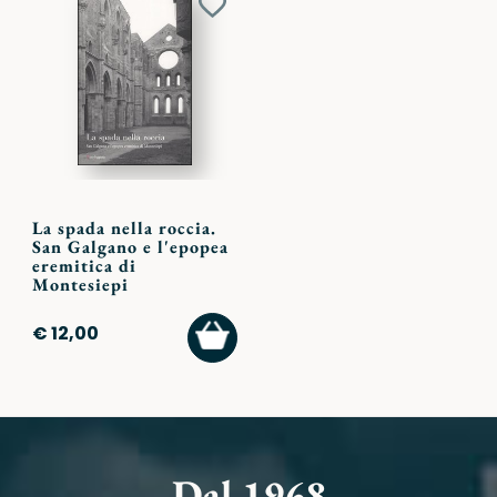
Aggiungi
ai
preferiti
La spada nella roccia.
San Galgano e l'epopea
eremitica di
Montesiepi
AGGIUNGI
€ 12,00
AL
CARRELLO
Dal 1968