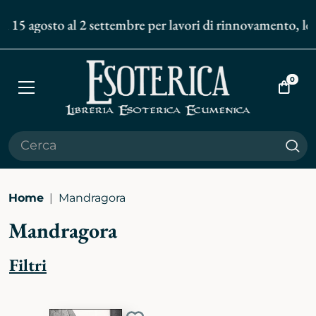
l 15 agosto al 2 settembre per lavori di rinnovamento, le s
0
Apri
Vai
menù
al
carrell
Cer
Home
Mandragora
Mandragora
Filtri