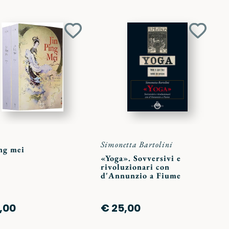
Aggiungi
Aggiun
ai
ai
preferiti
preferit
Simonetta Bartolini
ng mei
«Yoga». Sovversivi e
rivoluzionari con
d'Annunzio a Fiume
,00
€ 25,00