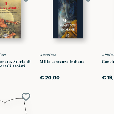
Aggiungi
Aggiungi
ai
ai
preferiti
preferiti
lari
Anonimo
Abhin
tenato. Storie di
Mille sentenze indiane
Consid
ortali taoisti
€ 20,00
€ 19
Aggiungi
ai
preferiti