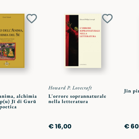
Aggiungi
Aggiungi
ai
ai
preferiti
preferiti
Howard P. Lovecraft
Jin pi
anima, alchimia
L'orrore soprannaturale
ap(u) Jī di Gurū
nella letteratura
poetica
€ 16,00
€ 60