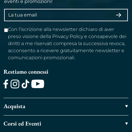
eventi e promozioni!
Indirizzo
ISCRI
email
Con l’iscrizione alla newsletter dichiaro di aver
preso visione della Privacy Policy e consapevole dei
diritti a me riservati compresa la successiva revoca,
acconsento a ricevere gratuitamente newsletter e
comunicazioni promozionali.
Restiamo connessi
Facebook
Instagram
TikTok
Youtube
Acquista
Corsi ed Eventi