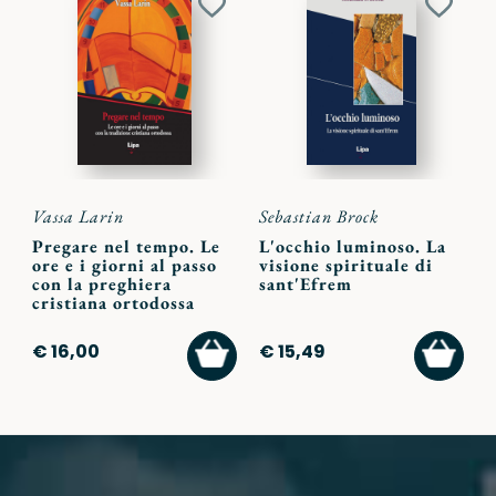
Aggiungi
Aggiu
ai
ai
preferiti
preferi
Vassa Larin
Sebastian Brock
Pregare nel tempo. Le
L'occhio luminoso. La
ore e i giorni al passo
visione spirituale di
con la preghiera
sant'Efrem
cristiana ortodossa
AGGIUNGI
AGGI
€ 16,00
€ 15,49
AL
AL
CARRELLO
CARR