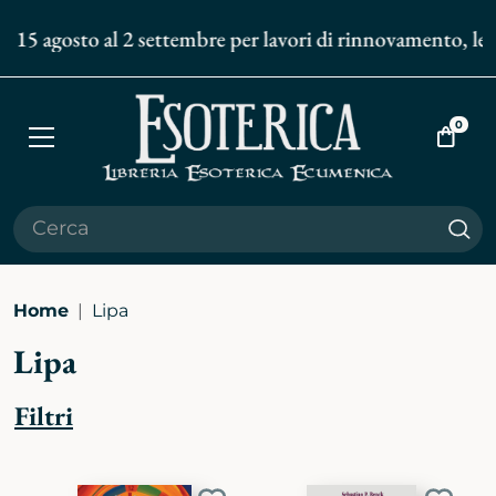
l 15 agosto al 2 settembre per lavori di rinnovamento, le s
0
Apri
Vai
menù
al
carrell
Cer
Home
Lipa
Lipa
Filtri