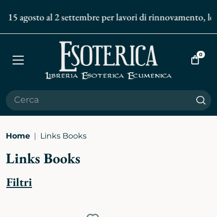
l 15 agosto al 2 settembre per lavori di rinnovamento, le s
0
Apri
Vai
menù
al
carrell
Cer
Home
Links Books
Links Books
Filtri