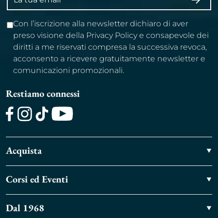
ISCRI
email
Con l’iscrizione alla newsletter dichiaro di aver
preso visione della Privacy Policy e consapevole dei
diritti a me riservati compresa la successiva revoca,
acconsento a ricevere gratuitamente newsletter e
comunicazioni promozionali.
Restiamo connessi
Facebook
Instagram
TikTok
Youtube
Acquista
Corsi ed Eventi
Dal 1968