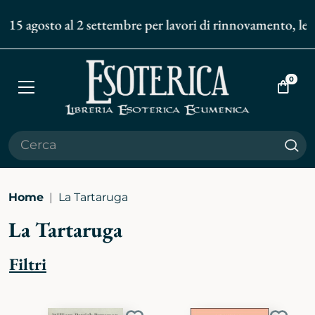
l 15 agosto al 2 settembre per lavori di rinnovamento, le sp
0
Apri
Vai
menù
al
carrell
Cer
Home
La Tartaruga
La Tartaruga
Filtri