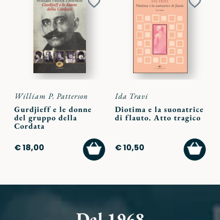
Aggiungi
Aggiu
ai
ai
preferiti
preferi
William P. Patterson
Ida Travi
Gurdjieff e le donne
Diotima e la suonatrice
del gruppo della
di flauto. Atto tragico
Cordata
AGGIUNGI
AGGI
€ 18,00
€ 10,50
AL
AL
CARRELLO
CARR
Dal 1968