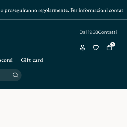
zio proseguiranno regolarmente. Per informazioni contattaci
Dal 1968
Contatti
0
Via
Vai
Vai
all'area
alla
al
corsi
Gift card
personale
biblioteca
carrello
personale
Cerca