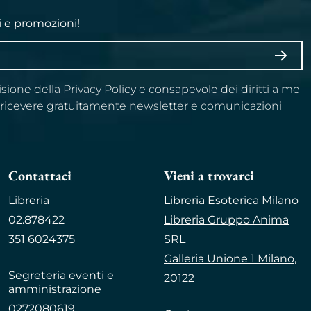
i e promozioni!
ISCRI
visione della Privacy Policy e consapevole dei diritti a me
a ricevere gratuitamente newsletter e comunicazioni
Contattaci
Vieni a trovarci
Libreria
Libreria Esoterica Milano
02.878422
Libreria Gruppo Anima
351 6024375
SRL
Galleria Unione 1 Milano,
Segreteria eventi e
20122
amministrazione
0272080619