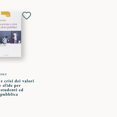
Aggiungi
ai
preferiti
roux
e crisi dei valori
e sfide per
 studenti ed
 pubblica