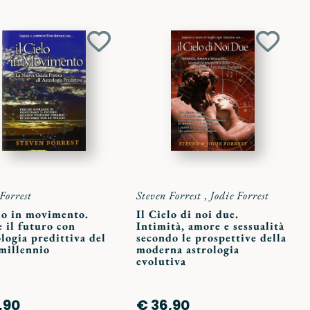
Aggiungi
Aggiun
ai
ai
preferiti
preferit
Forrest
Steven Forrest
,
Jodie Forrest
lo in movimento.
Il Cielo di noi due.
 il futuro con
Intimità, amore e sessualità
ologia predittiva del
secondo le prospettive della
millennio
moderna astrologia
evolutiva
,90
€ 36,90