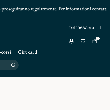
o proseguiranno regolarmente. Per informazioni contattaci a
Dal 1968
Contatti
0
Via
Vai
Vai
all'area
alla
al
corsi
Gift card
personale
biblioteca
carrello
personale
Cerca