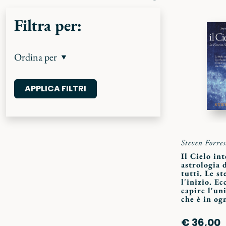
Filtra per:
Ordina per
Steven Forres
Il Cielo in
astrologia 
tutti. Le st
l'inizio. Ec
capire l'un
che è in og
€ 36,00