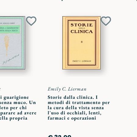
Aggiungi
Aggiungi
ai
ai
preferiti
preferiti
t
Emily C. Lierman
di guarigione
Storie dalla clinica. I
 senza muco. Un
metodi di trattamento per
eto per chi
la cura della vista senza
parare ad avere
l'uso di occhiali, lenti,
ella propria
farmaci e operazioni