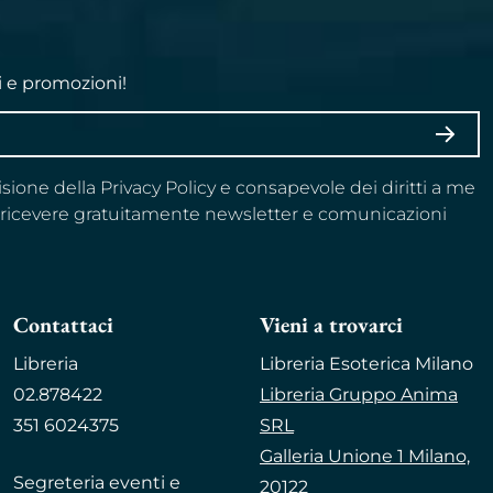
i e promozioni!
ISCRI
visione della Privacy Policy e consapevole dei diritti a me
a ricevere gratuitamente newsletter e comunicazioni
Contattaci
Vieni a trovarci
Libreria
Libreria Esoterica Milano
02.878422
Libreria Gruppo Anima
351 6024375
SRL
Galleria Unione 1 Milano,
Segreteria eventi e
20122