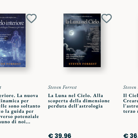
Aggiungi
Aggiungi
ai
ai
preferiti
preferiti
t
Steven Forrest
Steven 
teriore. La nuova
La Luna nel Cielo. Alla
Il Cie
dinamica per
scoperta della dimensione
Creare
elle sono soltanto
perduta dell'astrologia
l'astr
co la guida per
terzo 
iverso potenziale
nuno di noi...
€ 39,96
€ 36