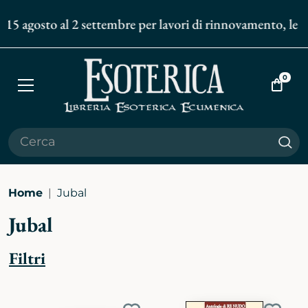
 15 agosto al 2 settembre per lavori di rinnovamento, le sp
0
Apri
Vai
menù
al
carrell
Cer
Home
Jubal
Jubal
Filtri