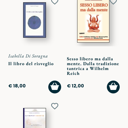
Aggiungi
Aggiu
ai
ai
preferiti
preferi
Isabella Di Soragna
Sesso libero ma dalla
Il libro del risveglio
mente. Dalla tradizione
tantrica a Wilhelm
Reich
AGGIUNGI
AGGI
€ 18,00
€ 12,00
AL
AL
CARRELLO
CARR
Aggiungi
ai
preferiti