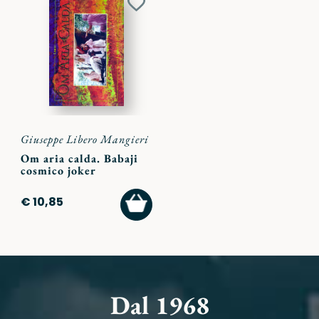
Aggiungi
ai
preferiti
Giuseppe Libero Mangieri
Om aria calda. Babaji
cosmico joker
AGGIUNGI
€ 10,85
AL
CARRELLO
Dal 1968