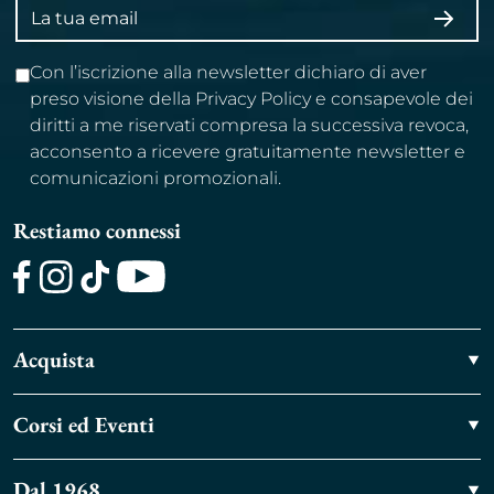
Indirizzo
ISCRI
email
Con l’iscrizione alla newsletter dichiaro di aver
preso visione della Privacy Policy e consapevole dei
diritti a me riservati compresa la successiva revoca,
acconsento a ricevere gratuitamente newsletter e
comunicazioni promozionali.
Restiamo connessi
Facebook
Instagram
TikTok
Youtube
Acquista
Corsi ed Eventi
Dal 1968