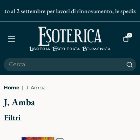
sto al 2 settembre per lavori di rinnovamento, le spedizion
0
Apri
Vai
menù
al
carrell
Cer
Home
J. Amba
J. Amba
Filtri