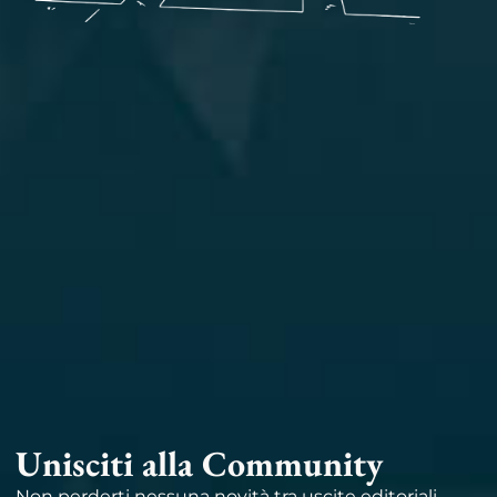
Unisciti alla Community
Non perderti nessuna novità tra uscite editoriali,