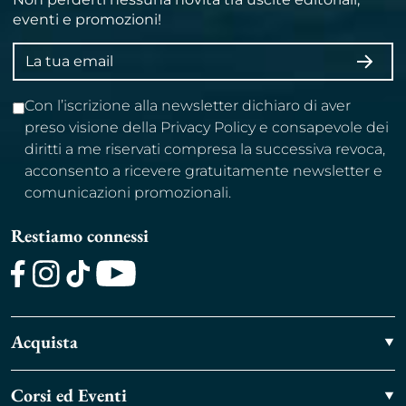
eventi e promozioni!
Indirizzo
ISCRI
email
Con l’iscrizione alla newsletter dichiaro di aver
preso visione della Privacy Policy e consapevole dei
diritti a me riservati compresa la successiva revoca,
acconsento a ricevere gratuitamente newsletter e
comunicazioni promozionali.
Restiamo connessi
Facebook
Instagram
TikTok
Youtube
Acquista
Corsi ed Eventi