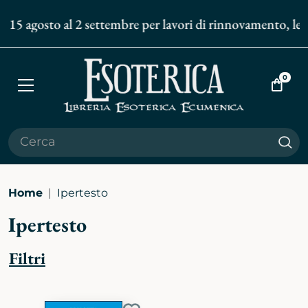
l 15 agosto al 2 settembre per lavori di rinnovamento, le sp
0
Apri
Vai
menù
al
carrell
Cer
Home
Ipertesto
Ipertesto
Filtri