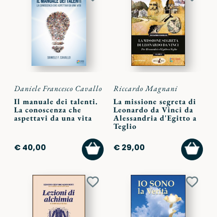
Aggiungi
Aggiu
ai
ai
preferiti
preferi
Daniele Francesco Cavallo
Riccardo Magnani
Il manuale dei talenti.
La missione segreta di
La conoscenza che
Leonardo da Vinci da
aspettavi da una vita
Alessandria d'Egitto a
Teglio
AGGIUNGI
AGGI
€ 40,00
€ 29,00
AL
AL
CARRELLO
CARR
Aggiungi
Aggiu
ai
ai
preferiti
preferi