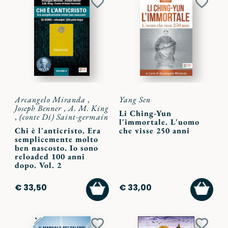
Aggiungi
Aggiu
ai
ai
preferiti
preferi
Arcangelo Miranda
,
Yang Sen
Joseph Benner
,
A. M. King
Li Ching-Yun
,
(conte Di) Saint-germain
l'immortale. L'uomo
Chi è l'anticristo. Era
che visse 250 anni
semplicemente molto
ben nascosto. Io sono
reloaded 100 anni
dopo. Vol. 2
AGGIUNGI
AGGI
€ 33,50
€ 33,00
AL
AL
CARRELLO
CARR