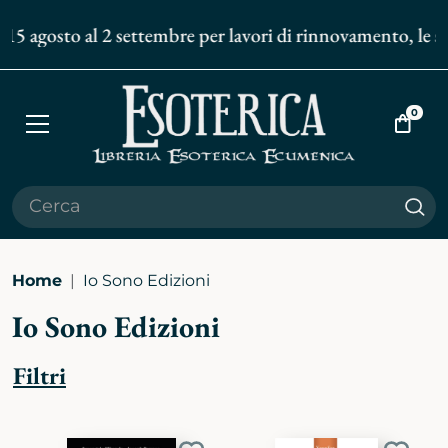
15 agosto al 2 settembre per lavori di rinnovamento, le spe
0
Apri
Vai
menù
al
carrell
Cer
Home
Io Sono Edizioni
Io Sono Edizioni
Filtri