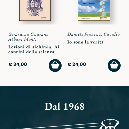
Gerardina Cesarano
Daniele Francesco Cavallo
Albani Monti
Io sono la verità
Lezioni di alchimia. Ai
confini della scienza
AGGIUNGI
AGGI
€ 34,00
€ 24,00
AL
AL
CARRELLO
CARR
Dal 1968