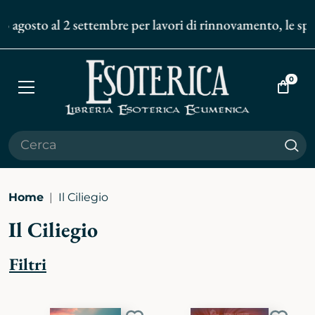
 agosto al 2 settembre per lavori di rinnovamento, le spedi
0
Apri
Vai
menù
al
carrell
Cer
Home
Il Ciliegio
Il Ciliegio
Filtri