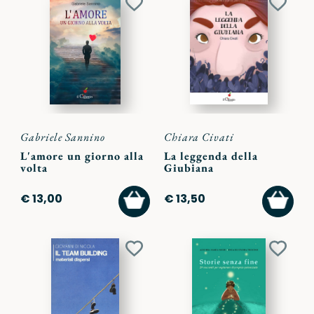
Aggiungi
Aggiu
ai
ai
preferiti
preferi
Gabriele Sannino
Chiara Civati
L'amore un giorno alla
La leggenda della
volta
Giubiana
AGGIUNGI
AGGI
€ 13,00
€ 13,50
AL
AL
CARRELLO
CARR
Aggiungi
Aggiu
ai
ai
preferiti
preferi