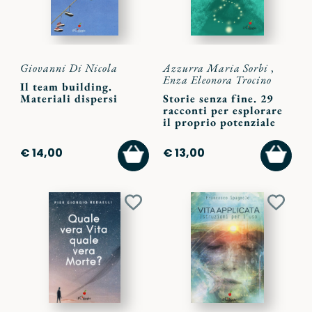
Giovanni Di Nicola
Azzurra Maria Sorbi
,
Enza Eleonora Trocino
Il team building.
Materiali dispersi
Storie senza fine. 29
racconti per esplorare
il proprio potenziale
AGGIUNGI
AGGI
€ 14,00
€ 13,00
AL
AL
CARRELLO
CARR
Aggiungi
Aggiu
ai
ai
preferiti
preferi