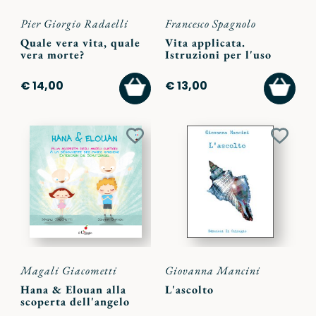
Pier Giorgio Radaelli
Francesco Spagnolo
Quale vera vita, quale
Vita applicata.
vera morte?
Istruzioni per l'uso
AGGIUNGI
AGGI
€ 14,00
€ 13,00
AL
AL
CARRELLO
CARR
Aggiungi
Aggiu
ai
ai
preferiti
preferi
Magali Giacometti
Giovanna Mancini
Hana & Elouan alla
L'ascolto
scoperta dell'angelo