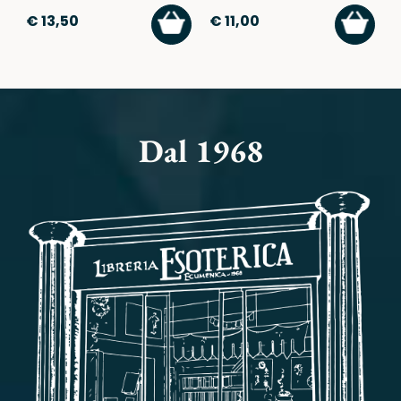
AGGIUNGI
AGGI
€ 13,50
€ 11,00
AL
AL
CARRELLO
CARR
Dal 1968