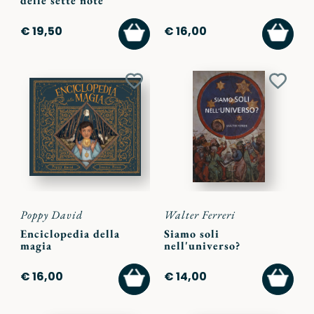
delle sette note
AGGIUNGI
AGGI
€ 19,50
€ 16,00
AL
AL
CARRELLO
CARR
Aggiungi
Aggiu
ai
ai
preferiti
preferi
Poppy David
Walter Ferreri
Enciclopedia della
Siamo soli
magia
nell'universo?
AGGIUNGI
AGGI
€ 16,00
€ 14,00
AL
AL
CARRELLO
CARR