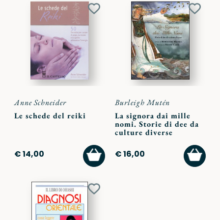
Aggiungi
Aggiu
ai
ai
preferiti
preferi
Anne Schneider
Burleigh Mutén
Le schede del reiki
La signora dai mille
nomi. Storie di dee da
culture diverse
AGGIUNGI
AGGI
€ 14,00
€ 16,00
AL
AL
CARRELLO
CARR
Aggiungi
ai
preferiti