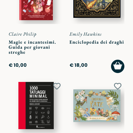
Claire Philip
Emily Hawkins
Magie e incantesimi.
Enciclopedia dei draghi
Guida per giovani
streghe
AGGI
€ 10,00
€ 18,00
AL
CARR
Aggiungi
Aggiu
ai
ai
preferiti
preferi