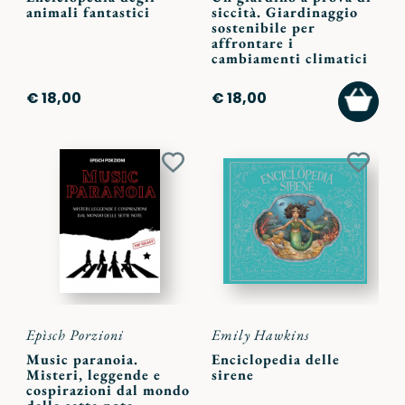
animali fantastici
siccità. Giardinaggio
sostenibile per
affrontare i
cambiamenti climatici
AGGI
€ 18,00
€ 18,00
AL
CARR
Aggiungi
Aggiu
ai
ai
preferiti
preferi
Epìsch Porzioni
Emily Hawkins
Music paranoia.
Enciclopedia delle
Misteri, leggende e
sirene
cospirazioni dal mondo