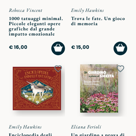
Rebecca Vincent
Emily Hawkins
1000 tatuaggi minimal.
Trova le fate. Un gioco
Piccole eleganti opere
di memoria
grafiche dal grande
impatto emozionale
AGGIUNGI
AGGI
€ 16,00
€ 15,00
AL
AL
CARRELLO
CARR
Aggiungi
Aggiu
ai
ai
preferiti
preferi
Emily Hawkins
Eliana Ferioli
Enciclopedia degli
Un giardino a prova di