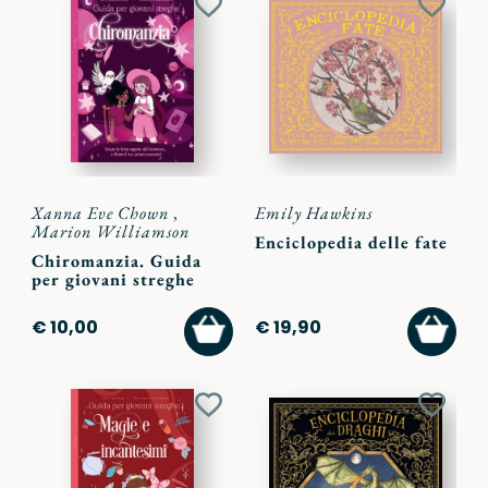
Aggiungi
Aggiu
ai
ai
preferiti
preferi
Xanna Eve Chown
,
Emily Hawkins
Marion Williamson
Enciclopedia delle fate
Chiromanzia. Guida
per giovani streghe
AGGIUNGI
AGGI
€ 10,00
€ 19,90
AL
AL
CARRELLO
CARR
Aggiungi
Aggiu
ai
ai
preferiti
preferi