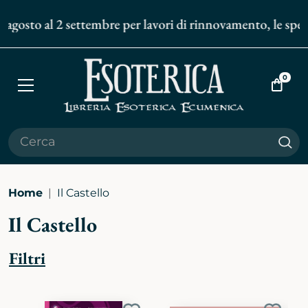
gosto al 2 settembre per lavori di rinnovamento, le spedizi
0
Apri
Vai
menù
al
carrell
Cer
Home
Il Castello
Il Castello
Filtri