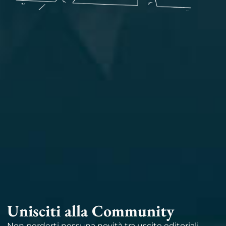
Unisciti alla Community
Non perderti nessuna novità tra uscite editoriali,