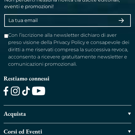
eventi e promozioni!
Indirizzo
ISCRI
email
Con l’iscrizione alla newsletter dichiaro di aver
preso visione della Privacy Policy e consapevole dei
diritti a me riservati compresa la successiva revoca,
acconsento a ricevere gratuitamente newsletter e
comunicazioni promozionali.
Restiamo connessi
Facebook
Instagram
TikTok
Youtube
Acquista
Corsi ed Eventi