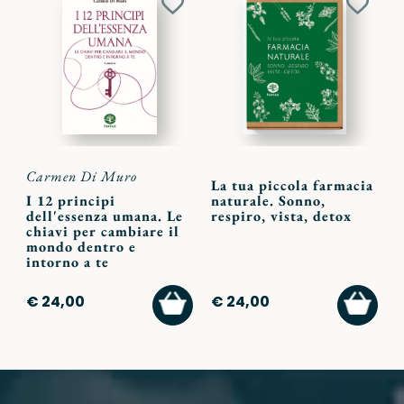
Aggiungi
Aggiu
ai
ai
preferiti
preferi
Carmen Di Muro
La tua piccola farmacia
I 12 principi
naturale. Sonno,
dell'essenza umana. Le
respiro, vista, detox
chiavi per cambiare il
mondo dentro e
intorno a te
AGGIUNGI
AGGI
€ 24,00
€ 24,00
AL
AL
CARRELLO
CARR