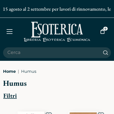
 15 agosto al 2 settembre per lavori di rinnovamento, le sp
0
Apri
Vai
menù
al
carrell
Cer
Home
Humus
Humus
Filtri