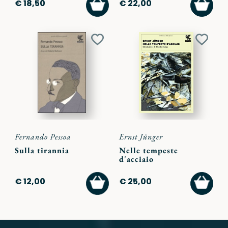
AGGIUNGI
AGGI
€ 18,50
€ 22,00
AL
AL
CARRELLO
CARR
Aggiungi
Aggiu
ai
ai
preferiti
preferi
Fernando Pessoa
Ernst Jünger
Sulla tirannia
Nelle tempeste
d'acciaio
AGGIUNGI
AGGI
€ 12,00
€ 25,00
AL
AL
CARRELLO
CARR