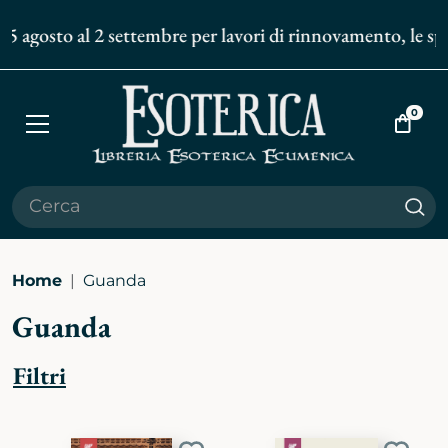
5 agosto al 2 settembre per lavori di rinnovamento, le sped
0
Apri
Vai
menù
al
carrell
Cer
Home
Guanda
Guanda
Filtri