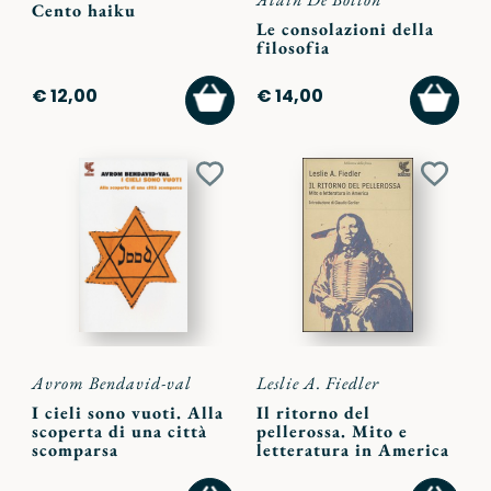
Cento haiku
Le consolazioni della
filosofia
AGGIUNGI
AGGI
€ 12,00
€ 14,00
AL
AL
CARRELLO
CARR
Aggiungi
Aggiu
ai
ai
preferiti
preferi
Avrom Bendavid-val
Leslie A. Fiedler
I cieli sono vuoti. Alla
Il ritorno del
scoperta di una città
pellerossa. Mito e
scomparsa
letteratura in America