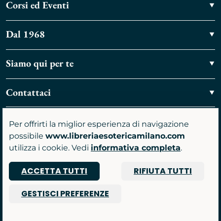
Corsi ed Eventi
Dal 1968
Siamo qui per te
Contattaci
Vieni a trovarci
Per offrirti la miglior esperienza di navigazione
possibile
www.libreriaesotericamilano.com
utilizza i cookie. Vedi
informativa completa
.
ACCETTA TUTTI
RIFIUTA TUTTI
P.IVA 07481590961
GESTISCI PREFERENZE
© 2026 Libreria Gruppo Anima srl
Powered by Nimaia