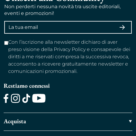
Non perderti nessuna novità tra uscite editoriali,
eventi e promozioni!
Indirizzo
ISCRI
email
Con l’iscrizione alla newsletter dichiaro di aver
preso visione della Privacy Policy e consapevole dei
diritti a me riservati compresa la successiva revoca,
acconsento a ricevere gratuitamente newsletter e
comunicazioni promozionali.
Restiamo connessi
Facebook
Instagram
TikTok
Youtube
Acquista