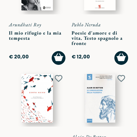
Arundhati Roy
Pablo Neruda
Il mio rifugio e la mia
Poesie d'amore e di
tempesta
vita. Testo spagnolo a
fronte
AGGIUNGI
AGGI
€ 20,00
€ 12,00
AL
AL
CARRELLO
CARR
Aggiungi
Aggiu
ai
ai
preferiti
preferi
Alain De Botton