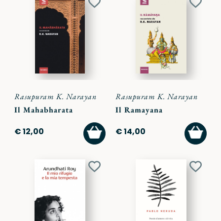
Aggiungi
Aggiu
ai
ai
preferiti
preferi
Rasupuram K. Narayan
Rasupuram K. Narayan
Il Mahabharata
Il Ramayana
AGGIUNGI
AGGI
€ 12,00
€ 14,00
AL
AL
CARRELLO
CARR
Aggiungi
Aggiu
ai
ai
preferiti
preferi