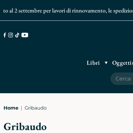
2 settembre per lavori di rinnovamento, le spedizioni degli
Facebook
Instagram
TikTok
Youtube
Libri
Oggettis
Home
Gribaudo
Gribaudo