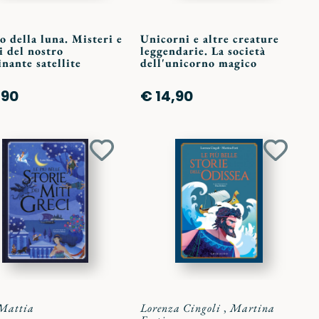
ro della luna. Misteri e
Unicorni e altre creature
i del nostro
leggendarie. La società
inante satellite
dell'unicorno magico
,90
€ 14,90
Aggiungi
Aggiun
ai
ai
preferiti
preferit
Mattia
Lorenza Cingoli
,
Martina