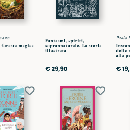
lmann
Paolo 
Fantasmi, spiriti,
 foresta magica
soprannaturale. La storia
Instan
illustrata
delle 
alla p
€ 29,90
€ 19
Aggiungi
Aggiungi
ai
ai
preferiti
preferiti