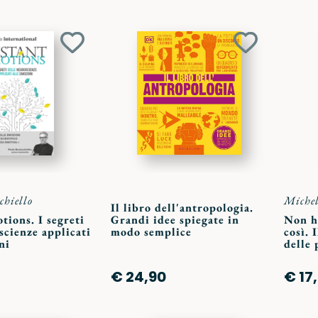
Aggiungi
Aggiungi
ai
ai
preferiti
preferiti
chiello
Michel
Il libro dell'antropologia.
tions. I segreti
Grandi idee spiegate in
Non ho
scienze applicati
modo semplice
così. 
ni
delle 
€ 24,90
€ 17