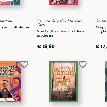
amerini
Lorenza Cingoli
,
Martina
Carlot
Forti
e storie di donne
Magic.
Storie di eroine antiche e
magia
moderne
€ 18,90
€ 17
Aggiungi
Aggiungi
ai
ai
preferiti
preferiti