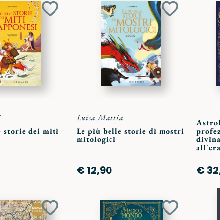
Aggiungi
Aggiungi
ai
ai
preferiti
preferiti
i
Luisa Mattia
Astrol
e storie dei miti
Le più belle storie di mostri
profez
mitologici
divina
all'e
€ 12,90
€ 32
Aggiungi
Aggiungi