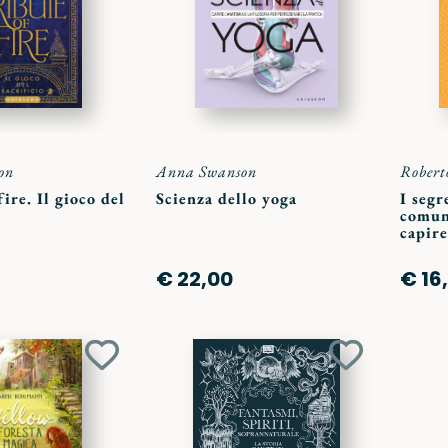
preferiti
preferiti
on
Anna Swanson
Robert
ire. Il gioco del
Scienza dello yoga
I segr
comuni
capire
€ 22,00
€ 16
Aggiungi
Aggiungi
ai
ai
preferiti
preferiti