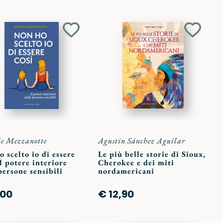
Aggiungi
Aggiun
ai
ai
preferiti
preferit
e Mezzanotte
Agustin Sánchez Aguilar
 scelto io di essere
Le più belle storie di Sioux,
Il potere interiore
Cherokee e dei miti
persone sensibili
nordamericani
,00
€ 12,90