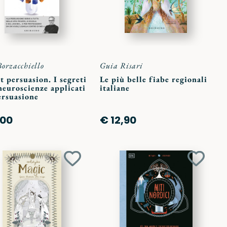
Borzacchiello
Guia Risari
t persuasion. I segreti
Le più belle fiabe regionali
neuroscienze applicati
italiane
ersuasione
,00
€ 12,90
Aggiungi
Aggiun
ai
ai
preferiti
preferit