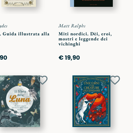
ydes
Matt Ralphs
 Guida illustrata alla
Miti nordici. Dèi, eroi,
mostri e leggende dei
vichinghi
,90
€ 19,90
Aggiungi
Aggiun
ai
ai
preferiti
preferit