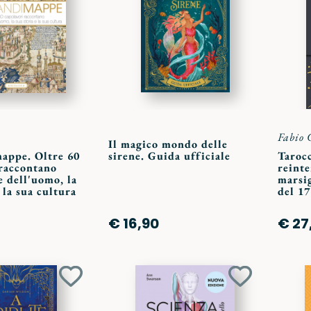
ai
ai
preferiti
preferiti
Fabio 
Il magico mondo delle
mappe. Oltre 60
sirene. Guida ufficiale
Tarocc
 raccontano
reint
e dell'uomo, la
marsig
 la sua cultura
del 1
€ 16,90
€ 27
Aggiungi
Aggiungi
ai
ai