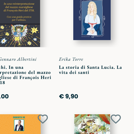
ai
ai
preferiti
preferit
Gennaro Albertini
Erika Torre
hi. In una
La storia di Santa Lucia. La
erpretazione del mazzo
vita dei santi
liese di François Heri
718
,00
€ 9,90
Aggiungi
Aggiun
ai
ai