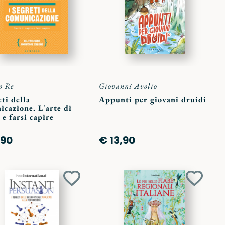
preferiti
preferit
o Re
Giovanni Avolio
eti della
Appunti per giovani druidi
cazione. L'arte di
 e farsi capire
,90
€ 13,90
Aggiungi
Aggiun
ai
ai
preferiti
preferit