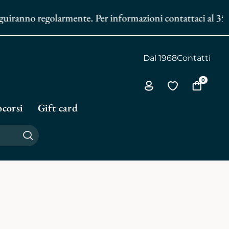
anno regolarmente. Per informazioni contattaci al
351 602 4
Dal 1968
Contatti
0
Via
Vai
Vai
all'area
alla
al
corsi
Gift card
personale
biblioteca
carrello
personale
Cerca