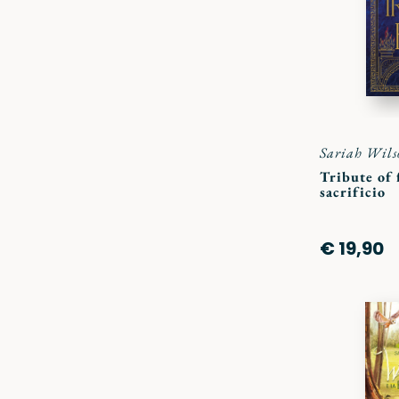
Sariah Wils
Tribute of f
sacrificio
€ 19,90