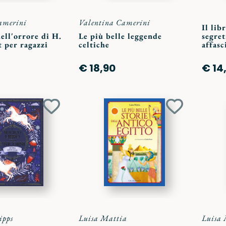
amerini
Valentina Camerini
Il lib
dell'orrore di H.
Le più belle leggende
segret
t per ragazzi
celtiche
affasc
€ 18,90
€ 14
Aggiungi
Aggiungi
ai
ai
preferiti
preferiti
ipps
Luisa Mattia
Luisa 