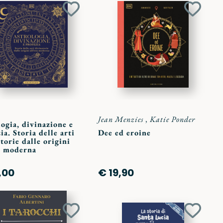
Aggiungi
Aggiun
ai
ai
preferiti
preferit
Jean Menzies
,
Katie Ponder
ogia, divinazione e
ia. Storia delle arti
Dee ed eroine
torie dalle origini
ra moderna
,00
€ 19,90
Aggiungi
Aggiun