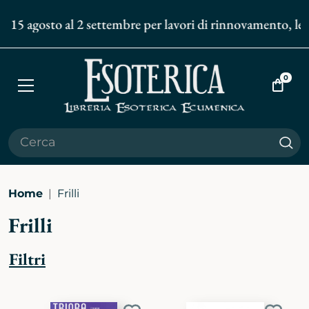
l 15 agosto al 2 settembre per lavori di rinnovamento, le s
0
Apri
Vai
menù
al
carrell
Cer
Home
Frilli
Frilli
Filtri