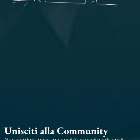
Unisciti alla Community
Non perderti nessuna novità tra uscite editoriali,