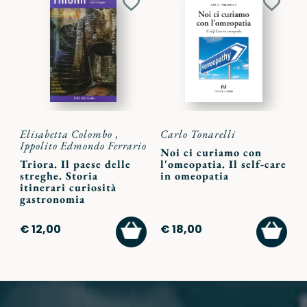
Aggiungi
Aggiu
ai
ai
preferiti
preferi
Elisabetta Colombo
,
Carlo Tonarelli
Ippolito Edmondo Ferrario
Noi ci curiamo con
Triora. Il paese delle
l'omeopatia. Il self-care
streghe. Storia
in omeopatia
itinerari curiosità
gastronomia
AGGIUNGI
AGGI
€ 12,00
€ 18,00
AL
AL
CARRELLO
CARR