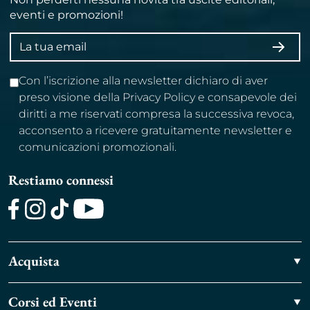
eventi e promozioni!
Indirizzo
ISCRI
email
Con l’iscrizione alla newsletter dichiaro di aver
preso visione della Privacy Policy e consapevole dei
diritti a me riservati compresa la successiva revoca,
acconsento a ricevere gratuitamente newsletter e
comunicazioni promozionali.
Restiamo connessi
Facebook
Instagram
TikTok
Youtube
Acquista
Corsi ed Eventi