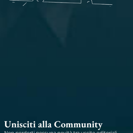
Unisciti alla Community
Non perderti nessuna novità tra uscite editoriali,