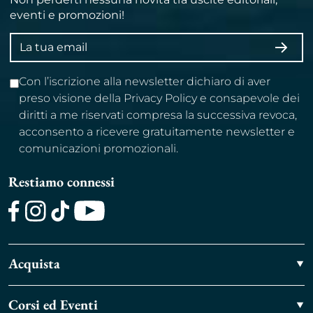
eventi e promozioni!
Indirizzo
ISCRI
email
Con l’iscrizione alla newsletter dichiaro di aver
preso visione della Privacy Policy e consapevole dei
diritti a me riservati compresa la successiva revoca,
acconsento a ricevere gratuitamente newsletter e
comunicazioni promozionali.
Restiamo connessi
Facebook
Instagram
TikTok
Youtube
Acquista
Corsi ed Eventi