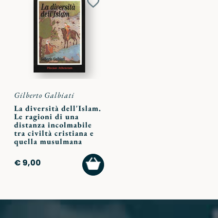
Aggiungi
ai
preferiti
Gilberto Galbiati
La diversità dell'Islam.
Le ragioni di una
distanza incolmabile
tra civiltà cristiana e
quella musulmana
AGGIUNGI
€ 9,00
AL
CARRELLO