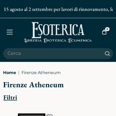
l 15 agosto al 2 settembre per lavori di rinnovamento, le s
0
Apri
Vai
menù
al
carrell
Cer
Home
Firenze Atheneum
Firenze Atheneum
Filtri