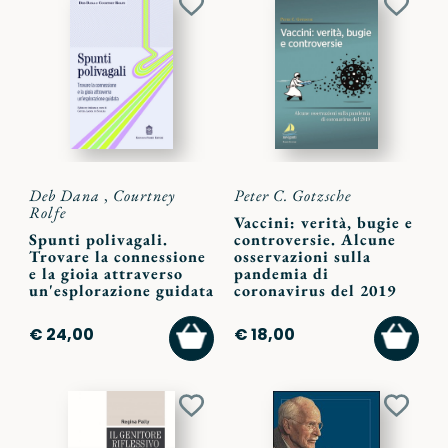
Aggiungi
Aggiu
ai
ai
preferiti
preferi
Deb Dana
,
Courtney
Peter C. Gotzsche
Rolfe
Vaccini: verità, bugie e
Spunti polivagali.
controversie. Alcune
Trovare la connessione
osservazioni sulla
e la gioia attraverso
pandemia di
un'esplorazione guidata
coronavirus del 2019
AGGIUNGI
AGGI
€ 24,00
€ 18,00
AL
AL
CARRELLO
CARR
Aggiungi
Aggiu
ai
ai