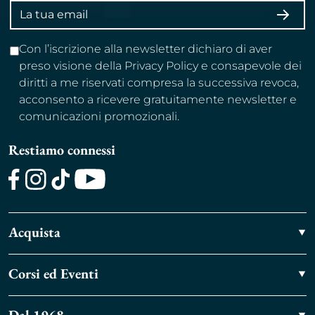
Indirizzo
ISCRI
email
Con l’iscrizione alla newsletter dichiaro di aver
preso visione della Privacy Policy e consapevole dei
diritti a me riservati compresa la successiva revoca,
acconsento a ricevere gratuitamente newsletter e
comunicazioni promozionali.
Restiamo connessi
Facebook
Instagram
TikTok
Youtube
Acquista
Corsi ed Eventi