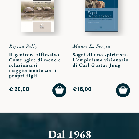
preferiti
preferi
Regina Pally
Mauro La Forgia
Il genitore riflessivo.
Sogni di uno spiritista.
Come agire di meno e
L'empirismo visionario
relazionarsi
di Carl Gustav Jung
maggiormente con i
propri figli
AGGIUNGI
AGGI
€ 20,00
€ 16,00
AL
AL
CARRELLO
CARR
Dal 1968