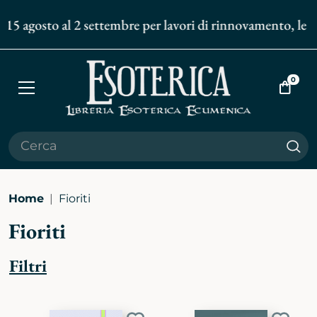
 15 agosto al 2 settembre per lavori di rinnovamento, le sp
0
Apri
Vai
menù
al
carrell
Cer
Home
Fioriti
Fioriti
Filtri