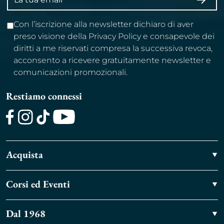
ISCRI
email
Con l’iscrizione alla newsletter dichiaro di aver
preso visione della Privacy Policy e consapevole dei
diritti a me riservati compresa la successiva revoca,
acconsento a ricevere gratuitamente newsletter e
comunicazioni promozionali.
Restiamo connessi
Facebook
Instagram
TikTok
Youtube
Acquista
Corsi ed Eventi
Dal 1968