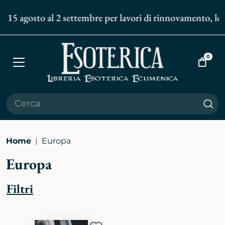
l 15 agosto al 2 settembre per lavori di rinnovamento, le s
0
Apri
Vai
menù
al
carrell
Cer
Home
Europa
Europa
Filtri