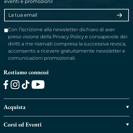
eventi e promozioni!
Indirizzo
ISCRI
email
Con l’iscrizione alla newsletter dichiaro di aver
preso visione della Privacy Policy e consapevole dei
diritti a me riservati compresa la successiva revoca,
acconsento a ricevere gratuitamente newsletter e
comunicazioni promozionali.
Restiamo connessi
Facebook
Instagram
TikTok
Youtube
Acquista
Corsi ed Eventi