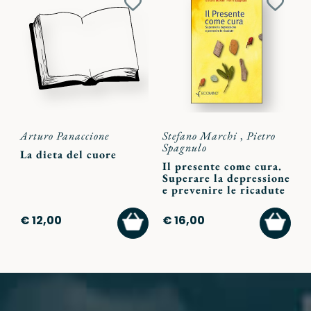
Aggiungi
Aggiu
ai
ai
preferiti
preferi
Arturo Panaccione
Stefano Marchi
,
Pietro
Spagnulo
La dieta del cuore
Il presente come cura.
Superare la depressione
e prevenire le ricadute
AGGIUNGI
AGGI
€ 12,00
€ 16,00
AL
AL
CARRELLO
CARR