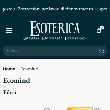
agosto al 2 settembre per lavori di rinnovamento, le spediz
0
Apri
Vai
menù
al
carrell
Cer
Home
Ecomind
Ecomind
Filtri