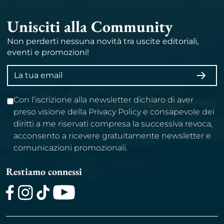
Unisciti alla Community
Non perderti nessuna novità tra uscite editoriali,
eventi e promozioni!
Indirizzo
ISCRI
email
Con l’iscrizione alla newsletter dichiaro di aver
preso visione della Privacy Policy e consapevole dei
diritti a me riservati compresa la successiva revoca,
acconsento a ricevere gratuitamente newsletter e
comunicazioni promozionali.
Restiamo connessi
Facebook
Instagram
TikTok
Youtube