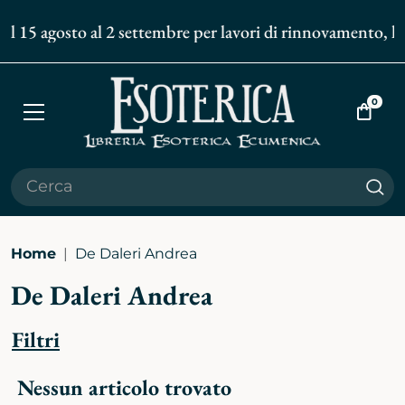
al 15 agosto al 2 settembre per lavori di rinnovamento, le 
0
Apri
Vai
menù
al
carrell
Cer
Home
De Daleri Andrea
De Daleri Andrea
Filtri
Nessun articolo trovato