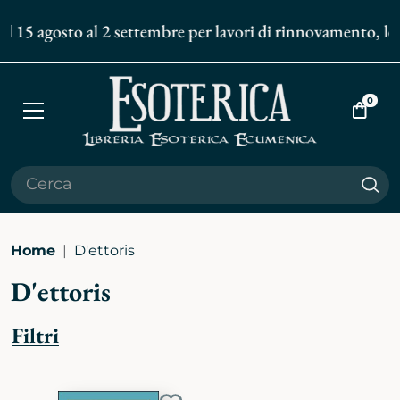
l 15 agosto al 2 settembre per lavori di rinnovamento, le s
0
Apri
Vai
menù
al
carrell
Cer
Home
D'ettoris
D'ettoris
Filtri