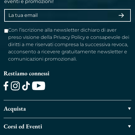
eventi e promozioni!
Indirizzo
ISCRI
email
Con l’iscrizione alla newsletter dichiaro di aver
preso visione della Privacy Policy e consapevole dei
diritti a me riservati compresa la successiva revoca,
acconsento a ricevere gratuitamente newsletter e
comunicazioni promozionali.
Restiamo connessi
Facebook
Instagram
TikTok
Youtube
Acquista
Corsi ed Eventi