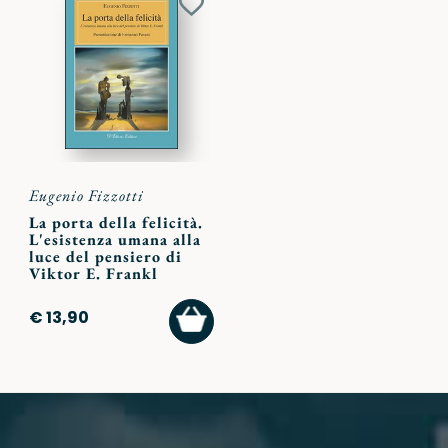
Aggiungi
ai
preferiti
Eugenio Fizzotti
La porta della felicità.
L'esistenza umana alla
luce del pensiero di
Viktor E. Frankl
AGGIUNGI
€ 13,90
AL
CARRELLO