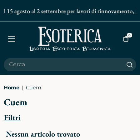
al 15 agosto al 2 settembre per lavori di rinnovamento, le 
0
Apri
Vai
menù
al
carrell
Cer
Home
Cuem
Cuem
Filtri
Nessun articolo trovato