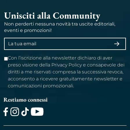
Unisciti alla Community
Non perderti nessuna novità tra uscite editoriali,
eventi e promozioni!
Indirizzo
ISCRI
email
Con l’iscrizione alla newsletter dichiaro di aver
preso visione della Privacy Policy e consapevole dei
diritti a me riservati compresa la successiva revoca,
acconsento a ricevere gratuitamente newsletter e
comunicazioni promozionali.
Restiamo connessi
Facebook
Instagram
TikTok
Youtube