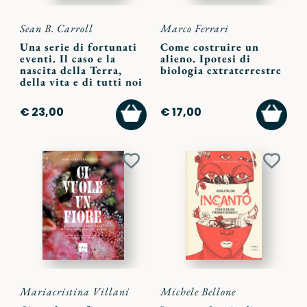
Sean B. Carroll
Marco Ferrari
Una serie di fortunati
Come costruire un
eventi. Il caso e la
alieno. Ipotesi di
nascita della Terra,
biologia extraterrestre
della vita e di tutti noi
AGGIUNGI
AGGI
€ 23,00
€ 17,00
AL
AL
CARRELLO
CARR
Aggiungi
Aggiu
ai
ai
preferiti
preferi
Mariacristina Villani
Michele Bellone