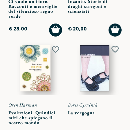
Ci vuole un fiore.
Incanto. Storie di
Racconti e meraviglie
draghi stregoni e
del silenzioso regno
scienziati
verde
AGGIUNGI
AGGI
€ 28,00
€ 20,00
AL
AL
CARRELLO
CARR
Aggiungi
Aggiu
ai
ai
preferiti
preferi
Oren Harman
Boris Cyrulnik
Evoluzioni. Quindici
La vergogna
miti che spiegano il
nostro mondo