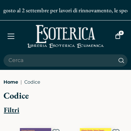
gosto al 2 settembre per lavori di rinnovamento, le spedizi
0
Apri
Vai
menù
al
carrell
Cer
Home
Codice
Codice
Filtri