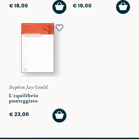
AGGIUNGI
AGGI
€ 18,00
€ 19,00
AL
AL
CARRELLO
CARR
Aggiungi
ai
preferiti
Stephen Jay Gould
L'equilibrio
punteggiato
AGGIUNGI
€ 23,00
AL
CARRELLO