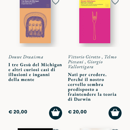
Aggiungi
Aggiu
ai
ai
preferiti
preferi
Douwe Draaisma
Vittorio Girotto
,
Telmo
Pievani
,
Giorgio
I tre Gesù del Michigan
Vallortigara
e altri curiosi casi di
illusioni e inganni
Nati per credere.
della mente
Perché il nostro
cervello sembra
predisposto a
fraintendere la teoria
di Darwin
AGGIUNGI
AGGI
€ 20,00
€ 20,00
AL
AL
CARRELLO
CARR