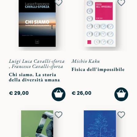
Aggiungi
Aggiu
ai
ai
preferiti
preferi
Luigi Luca Cavalli-sforza
Michio Kaku
,
Francesco Cavalli-sforza
Fisica dell'impossibile
Chi siamo. La storia
della diversità umana
AGGIUNGI
AGGI
€ 29,00
€ 26,00
AL
AL
CARRELLO
CARR
Aggiungi
Aggiu
ai
ai
preferiti
preferi