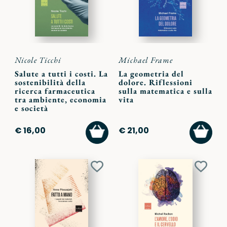
Nicole Ticchi
Michael Frame
Salute a tutti i costi. La
La geometria del
sostenibilità della
dolore. Riflessioni
ricerca farmaceutica
sulla matematica e sulla
tra ambiente, economia
vita
e società
AGGIUNGI
AGGI
€ 16,00
€ 21,00
AL
AL
CARRELLO
CARR
Aggiungi
Aggiu
ai
ai
preferiti
preferi