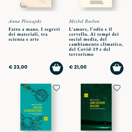
Anna Ploszajski
Michel Rochon
Fatto a mano. I segreti
L'amore, l'odio e il
dei materiali, tra
cervello. Ai tempi dei
scienza e arte
social media, del
cambiamento climatico,
del Covid-19 e del
terrorismo
AGGIUNGI
AGGI
€ 23,00
€ 21,00
AL
AL
CARRELLO
CARR
Aggiungi
Aggiu
ai
ai
preferiti
preferi