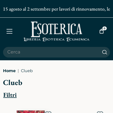
 15 agosto al 2 settembre per lavori di rinnovamento, le sp
0
Apri
Vai
menù
al
carrell
Cer
Home
Clueb
Clueb
Filtri