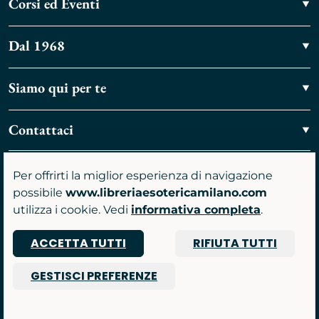
Corsi ed Eventi
Dal 1968
Siamo qui per te
Contattaci
Vieni a trovarci
Per offrirti la miglior esperienza di navigazione
possibile
www.libreriaesotericamilano.com
utilizza i cookie. Vedi
informativa completa
.
ACCETTA TUTTI
RIFIUTA TUTTI
P.IVA 07481590961
GESTISCI PREFERENZE
© 2026 Libreria Gruppo Anima srl
Powered by Nimaia