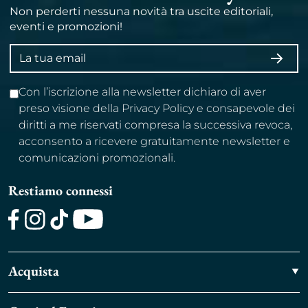
Non perderti nessuna novità tra uscite editoriali,
eventi e promozioni!
Indirizzo
ISCRI
email
Con l’iscrizione alla newsletter dichiaro di aver
preso visione della Privacy Policy e consapevole dei
diritti a me riservati compresa la successiva revoca,
acconsento a ricevere gratuitamente newsletter e
comunicazioni promozionali.
Restiamo connessi
Facebook
Instagram
TikTok
Youtube
Acquista