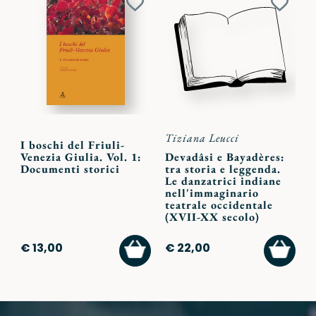
Aggiungi
Aggiu
ai
ai
preferiti
preferi
Tiziana Leucci
I boschi del Friuli-
Venezia Giulia. Vol. 1:
Devadâsi e Bayadères:
Documenti storici
tra storia e leggenda.
Le danzatrici indiane
nell'immaginario
teatrale occidentale
(XVII-XX secolo)
AGGIUNGI
AGGI
€ 13,00
€ 22,00
AL
AL
CARRELLO
CARR