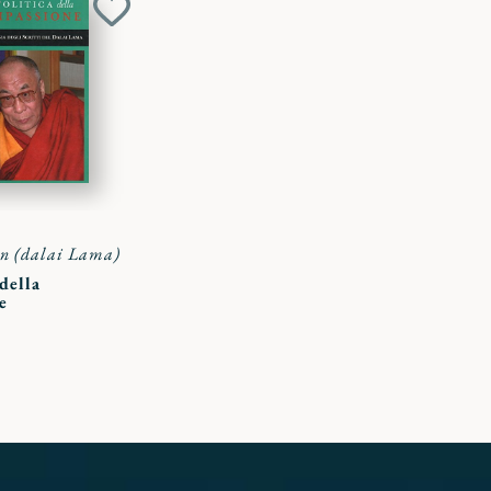
Aggiungi
ai
preferiti
in (dalai Lama)
della
e