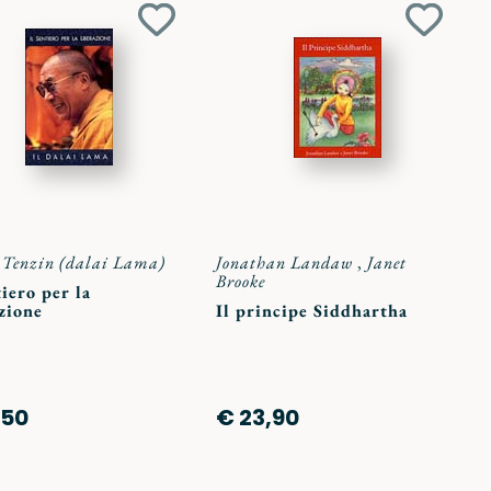
Aggiungi
Aggiun
ai
ai
preferiti
preferit
 Tenzin (dalai Lama)
Jonathan Landaw
,
Janet
Brooke
tiero per la
zione
Il principe Siddhartha
,50
€ 23,90