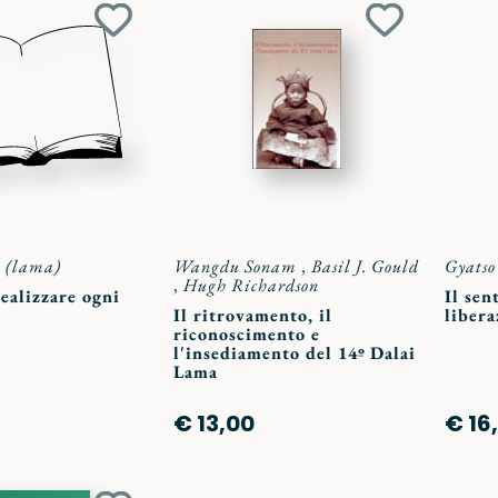
Aggiungi
Aggiungi
ai
ai
preferiti
preferiti
 (lama)
Wangdu Sonam
,
Basil J. Gould
Gyatso
,
Hugh Richardson
realizzare ogni
Il sen
Il ritrovamento, il
libera
riconoscimento e
l'insediamento del 14º Dalai
Lama
€ 13,00
€ 16