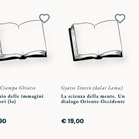
Aggiungi
Aggiun
ai
ai
preferiti
preferit
 Ciampa Ghiatso
Gyatso Tenzin (dalai Lama)
hio delle immagini
La scienza della mente. Un
ori (lo)
dialogo Oriente-Occidente
,90
€ 19,00