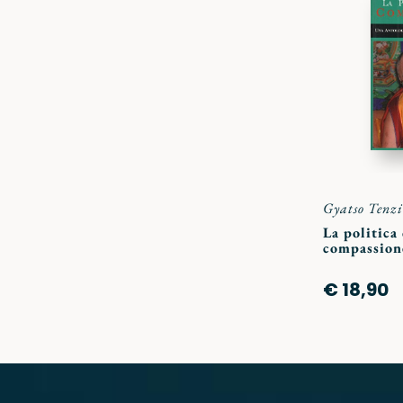
Gyatso Tenz
La politica 
compassion
€ 18,90