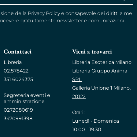
visione della Privacy Policy e consapevole dei diritti a me
a ricevere gratuitamente newsletter e comunicazioni
Contattaci
Vieni a trovarci
Libreria
Libreria Esoterica Milano
02.878422
Libreria Gruppo Anima
351 6024375
SRL
Galleria Unione 1 Milano,
Segreteria eventi e
20122
amministrazione
0272080619
Orari:
3470991398
Lunedì - Domenica
10.00 - 19.30