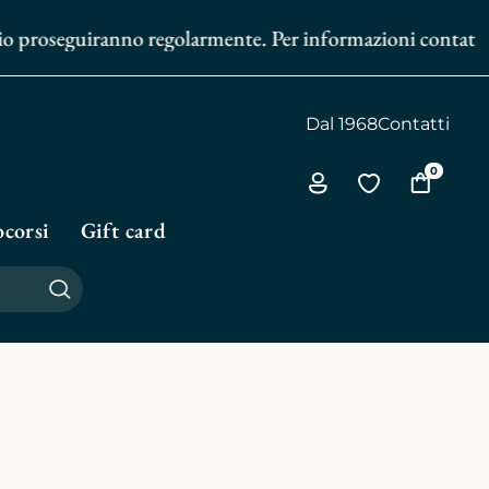
io proseguiranno regolarmente. Per informazioni contattaci 
Dal 1968
Contatti
0
Via
Vai
Vai
all'area
alla
al
corsi
Gift card
personale
biblioteca
carrello
personale
Cerca