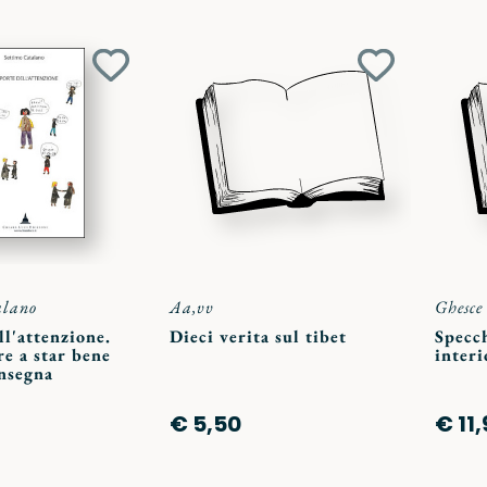
Aggiungi
Aggiungi
ai
ai
preferiti
preferiti
alano
Aa,vv
Ghesce
ll'attenzione.
Dieci verita sul tibet
Specc
e a star bene
interi
insegna
€ 5,50
€ 11