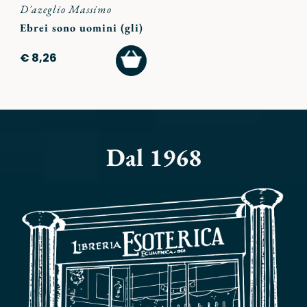
D'azeglio Massimo
Ebrei sono uomini (gli)
AGGIUNGI
€ 8,26
AL
CARRELLO
Dal 1968