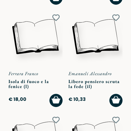
AL
AL
CARRELLO
CARR
Aggiungi
Aggiu
ai
ai
preferiti
preferi
Ferrara Franco
Emanueli Alessandro
Isola di fuoco e la
Libero pensiero scruta
fenice (l)
la fede (il)
AGGIUNGI
AGGI
€ 18,00
€ 10,33
AL
AL
CARRELLO
CARR
Aggiungi
Aggiu
ai
ai