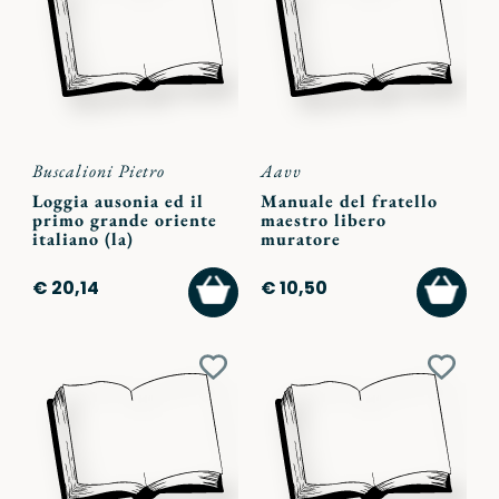
preferiti
preferi
Buscalioni Pietro
Aavv
Loggia ausonia ed il
Manuale del fratello
primo grande oriente
maestro libero
italiano (la)
muratore
AGGIUNGI
AGGI
€ 20,14
€ 10,50
AL
AL
CARRELLO
CARR
Aggiungi
Aggiu
ai
ai
preferiti
preferi