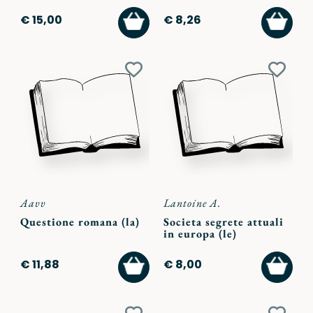
AGGIUNGI
AGGI
€ 15,00
€ 8,26
AL
AL
CARRELLO
CARR
Aggiungi
Aggiu
ai
ai
preferiti
preferi
Aavv
Lantoine A.
Questione romana (la)
Societa segrete attuali
in europa (le)
AGGIUNGI
AGGI
€ 11,88
€ 8,00
AL
AL
CARRELLO
CARR