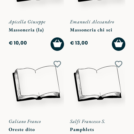
Apicella Giuseppe
Emanueli Alessandro
Massoneria (la)
Massoneria chi sei
AGGIUNGI
AGGI
€ 10,00
€ 13,00
AL
AL
CARRELLO
CARR
Aggiungi
Aggiu
ai
ai
preferiti
preferi
Galiano Franco
Salfi Francesco S.
Oreste dito
Pamphlets