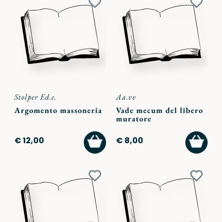
Aggiungi
Aggiu
ai
ai
preferiti
preferi
Stolper Ed.e.
Aa.vv
Argomento massoneria
Vade mecum del libero
muratore
AGGIUNGI
AGGI
€ 12,00
€ 8,00
AL
AL
CARRELLO
CARR
Aggiungi
Aggiu
ai
ai
preferiti
preferi