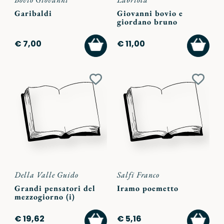
Garibaldi
Giovanni bovio e
giordano bruno
AGGIUNGI
AGGI
€ 7,00
€ 11,00
AL
AL
CARRELLO
CARR
Aggiungi
Aggiu
ai
ai
preferiti
preferi
Della Valle Guido
Salfi Franco
Grandi pensatori del
Iramo poemetto
mezzogiorno (i)
AGGIUNGI
AGGI
€ 19,62
€ 5,16