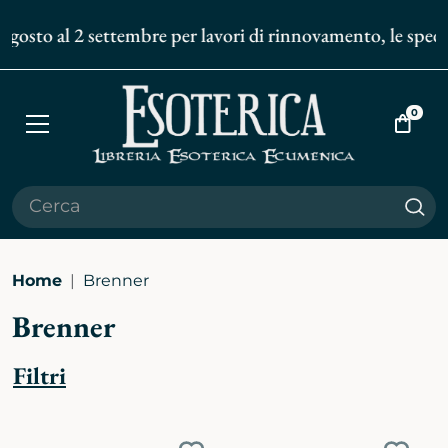
osto al 2 settembre per lavori di rinnovamento, le spedizio
0
Apri
Vai
menù
al
carrell
Cer
Home
Brenner
Brenner
Filtri