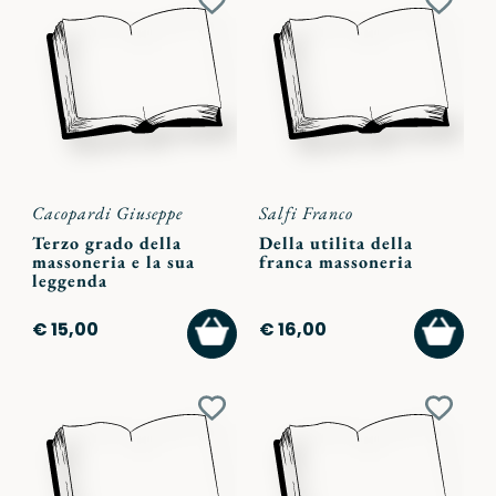
Aggiungi
Aggiu
ai
ai
preferiti
preferi
Cacopardi Giuseppe
Salfi Franco
Terzo grado della
Della utilita della
massoneria e la sua
franca massoneria
leggenda
AGGIUNGI
AGGI
€ 15,00
€ 16,00
AL
AL
CARRELLO
CARR
Aggiungi
Aggiu
ai
ai
preferiti
preferi