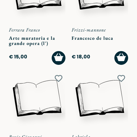
Ferrara Franco
Frizzi-mannone
Arte muratoria e la
Francesco de luca
grande opera (l')
AGGIUNGI
AGGI
€ 15,00
€ 18,00
AL
AL
CARRELLO
CARR
Aggiungi
Aggiu
ai
ai
preferiti
preferi
Bovio Giovanni
Labriola