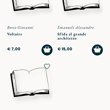
Bovio Giovanni
Emanueli Alessandro
Voltaire
Sfida al grande
architetto
AGGIUNGI
AGGI
€ 7,00
€ 15,00
AL
AL
CARRELLO
CARR
Aggiungi
ai
preferiti