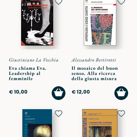
Aggiungi
Aggiu
ai
ai
preferiti
preferi
Giustiniano La Vecchia
Alessandro Bertirotti
Eva chiama Eva.
Il mosaico del buon
Leadership al
senso. Alla ricerca
femminile
della giusta misura
AGGIUNGI
AGGI
€ 10,00
€ 12,00
AL
AL
CARRELLO
CARR
Aggiungi
Aggiu
ai
ai
preferiti
preferi