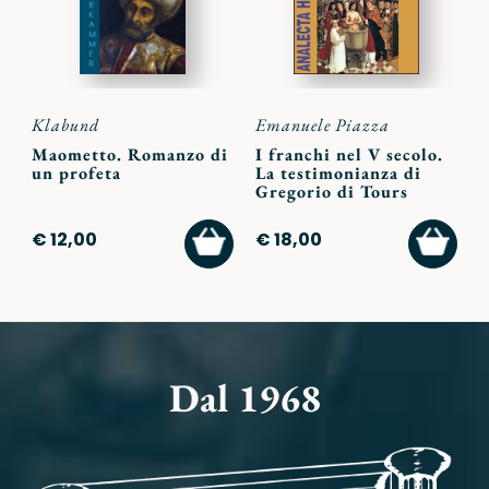
Klabund
Emanuele Piazza
Maometto. Romanzo di
I franchi nel V secolo.
un profeta
La testimonianza di
Gregorio di Tours
AGGIUNGI
AGGI
€ 12,00
€ 18,00
AL
AL
CARRELLO
CARR
Dal 1968