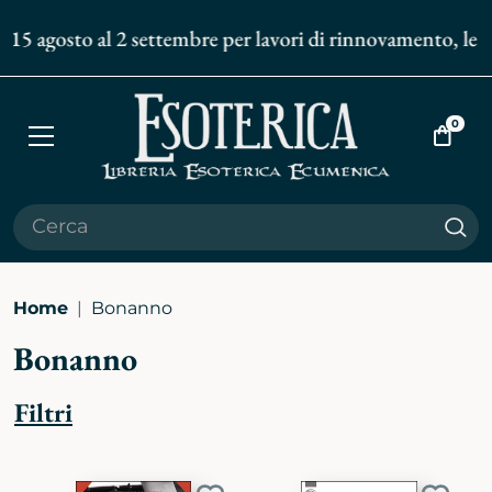
 15 agosto al 2 settembre per lavori di rinnovamento, le sp
0
Apri
Vai
menù
al
carrell
Cer
Home
Bonanno
Bonanno
Filtri