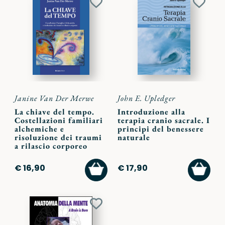
Aggiungi
Aggiu
ai
ai
preferiti
preferi
Janine Van Der Merwe
John E. Upledger
La chiave del tempo.
Introduzione alla
Costellazioni familiari
terapia cranio sacrale. I
alchemiche e
principi del benessere
risoluzione dei traumi
naturale
a rilascio corporeo
AGGIUNGI
AGGI
€ 16,90
€ 17,90
AL
AL
CARRELLO
CARR
Aggiungi
ai