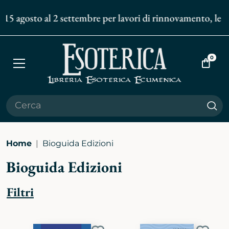
 15 agosto al 2 settembre per lavori di rinnovamento, le sp
0
Apri
Vai
menù
al
carrell
Cer
Home
Bioguida Edizioni
Bioguida Edizioni
Filtri