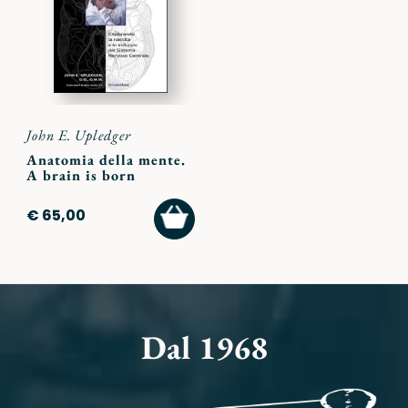
preferiti
John E. Upledger
Anatomia della mente.
A brain is born
AGGIUNGI
€ 65,00
AL
CARRELLO
Dal 1968