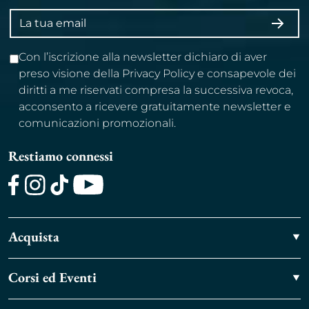
Indirizzo
ISCRI
email
Con l’iscrizione alla newsletter dichiaro di aver
preso visione della Privacy Policy e consapevole dei
diritti a me riservati compresa la successiva revoca,
acconsento a ricevere gratuitamente newsletter e
comunicazioni promozionali.
Restiamo connessi
Facebook
Instagram
TikTok
Youtube
Acquista
Corsi ed Eventi