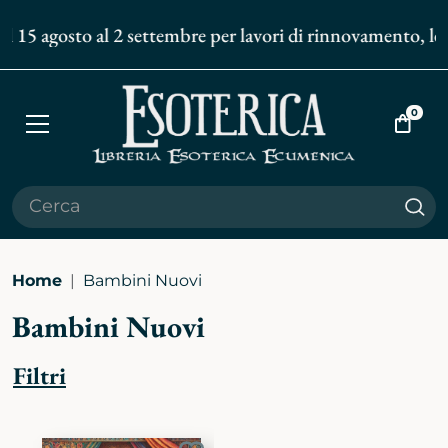
al 15 agosto al 2 settembre per lavori di rinnovamento, le s
0
Apri
Vai
menù
al
carrell
Cer
Home
Bambini Nuovi
Bambini Nuovi
Filtri