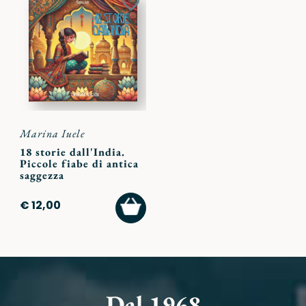
Aggiungi
ai
preferiti
Marina Iuele
18 storie dall'India.
Piccole fiabe di antica
saggezza
AGGIUNGI
€ 12,00
AL
CARRELLO
Dal 1968