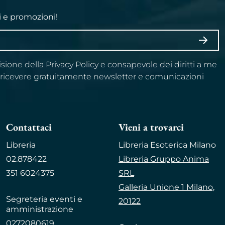
i e promozioni!
ISCRI
visione della Privacy Policy e consapevole dei diritti a me
a ricevere gratuitamente newsletter e comunicazioni
Contattaci
Vieni a trovarci
Libreria
Libreria Esoterica Milano
02.878422
Libreria Gruppo Anima
351 6024375
SRL
Galleria Unione 1 Milano,
Segreteria eventi e
20122
amministrazione
0272080619