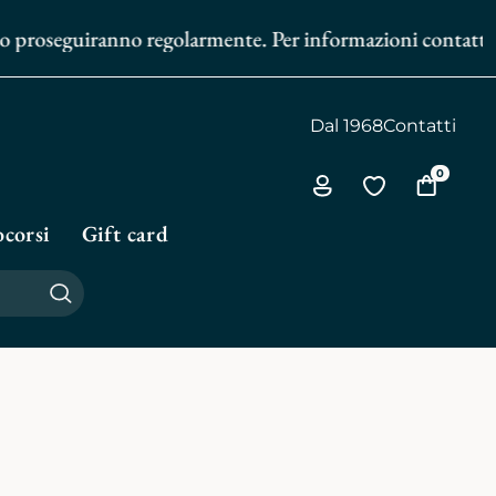
zio proseguiranno regolarmente. Per informazioni contattaci
Dal 1968
Contatti
0
Via
Vai
Vai
all'area
alla
al
corsi
Gift card
personale
biblioteca
carrello
personale
Cerca