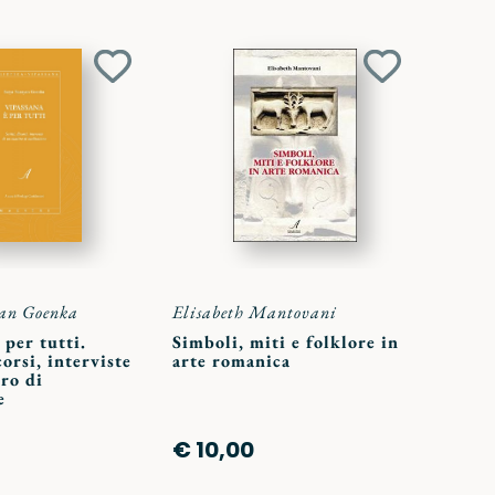
Aggiungi
Aggiungi
ai
ai
preferiti
preferiti
an Goenka
Elisabeth Mantovani
 per tutti.
Simboli, miti e folklore in
corsi, interviste
arte romanica
ro di
e
€ 10,00