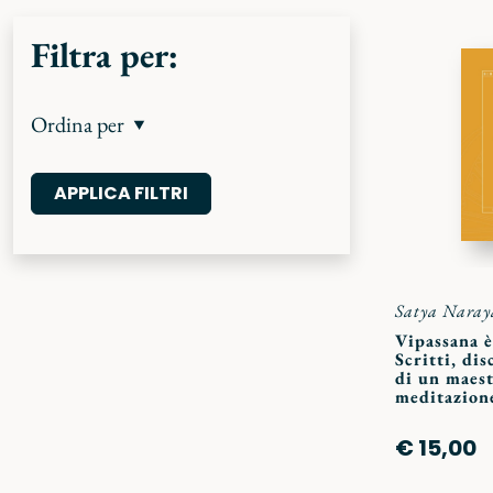
Filtra per:
Ordina per
Satya Naray
Vipassana è
Scritti, dis
di un maest
meditazion
€ 15,00